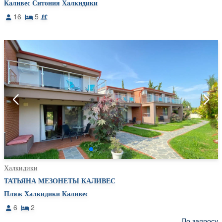
Каливес Ситония Халкидики
16
5
Халкидики
ТАТЬЯНА МЕЗОНЕТЫ КАЛИВЕС
Пляж Халкидики Каливес
6
2
По запросу