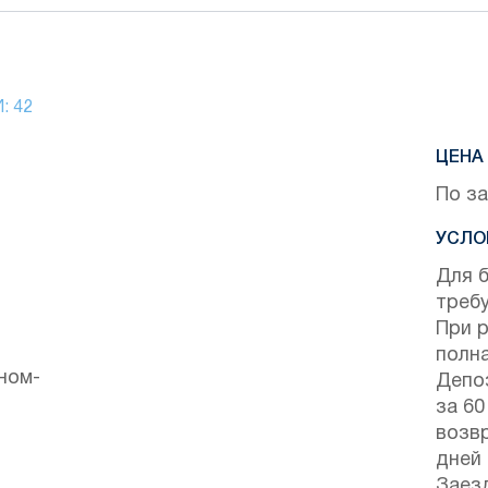
И:
42
ЦЕНА 
По з
УСЛО
Для 
треб
При 
полна
ном-
Депо
за 60
и
возвр
дней
Заезд