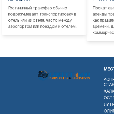
Гостиничный трансфер обычно
Прокат ав
подразумевает транспортировку в
аренды тр
отель или из отеля, часто между
как правил
аэропортом или поездом и отелем.
времени, д
коммерчес
МЕС
АСП
СТА
ХАЛ
ОСТ
ЛУТ
ОЛИ