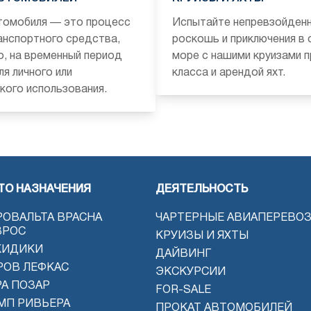
томобиля — это процесс
Испытайте непревзойден
анспортного средства,
роскошь и приключения в
о, на временный период
море с нашими круизами 
ля личного или
класса и арендой яхт.
кого использования.
ТО НАЗНАЧЕНИЯ
ДЕЯТЕЛЬНОСТЬ
РОВАЛЬТА ВРАСНА
ЧАРТЕРНЫЕ АВИАПЕРЕВО
ВРОС
КРУИЗЫ И ЯХТЫ
КИДИКИ
ДАЙВИНГ
РОВ ЛЕФКАС
ЭКСКУРСИИ
РА ПОЗАР
FOR-SALE
МП РИВЬЕРА
ПРОКАТ АВТОМОБИЛЕЙ