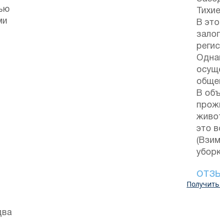
тью
Тихие
ми
В это
залог
регис
Одна
осущ
обще
В об
прож
живо
это в
(Взи
уборк
ОТЗ
Получить
два