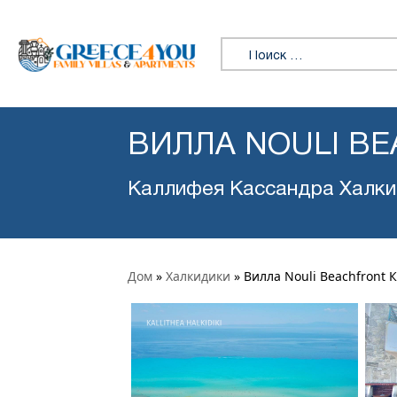
Искать:
ВИЛЛА NOULI B
Каллифея Кассандра Халки
Дом
»
Халкидики
»
Вилла Nouli Beachfront 