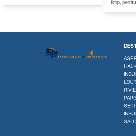
timp, pentr
DEST
ASPR
HALK
INSU
LOU
RIVI
PAR
SER
INSU
SALO