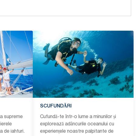
SCUFUNDĂRI
ura supreme
Cufundă-te într-o lume a minunilor și
ierele
explorează adâncurile oceanului cu
a de iahturi.
experiențele noastre palpitante de