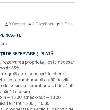
8
Oaspeți
2
Dormitoare
1
Baie
PE NOAPTE:
rere
ȚII DE REZERVARE ȘI PLATĂ:
u rezervarea proprietății este necesar
pozit 35%.
integrală este necesară la check-in.
itul este rambursabil cu 60 de zile
te de sosire și nerambursabil după 59
e până la sosire.
-in – 15:30, Check-out – 10:30
niștite între 15:00 și 18:00
tă proprietate nu solicită depozit de