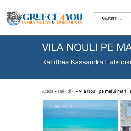
Caută:
VILA NOULI PE M
Kallithea Kassandra Halkidik
Acasă
»
Halkidiki
»
Vila Nouli pe malul mării, 