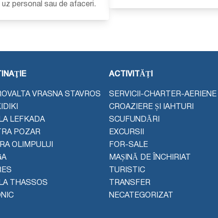
u uz personal sau de afaceri.
INAŢIE
ACTIVITĂȚI
OVALTA VRASNA STAVROS
SERVICII-CHARTER-AERIENE
IDIKI
CROAZIERE ȘI IAHTURI
LA LEFKADA
SCUFUNDĂRI
TRA POZAR
EXCURSII
ERA OLIMPULUI
FOR-SALE
GA
MAȘINĂ DE ÎNCHIRIAT
RES
TURISTIC
LA THASSOS
TRANSFER
NIC
NECATEGORIZAT