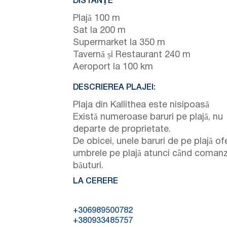
DISTANȚE
Plajă 100 m
Sat la 200 m
Supermarket la 350 m
Tavernă și Restaurant 240 m
Aeroport la 100 km
DESCRIEREA PLAJEI:
Plaja din Kallithea este nisipoasă
Există numeroase baruri pe plajă, nu
departe de proprietate.
De obicei, unele baruri de pe plajă of
umbrele pe plajă atunci când comanz
băuturi.
LA CERERE
+306989500782
+380933485757