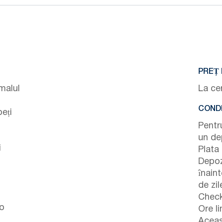
PREȚ 
malul
La ce
CONDI
eți
Pentr
un de
i
Plata 
Depoz
înain
de zil
Check
 o
Ore li
Aceas