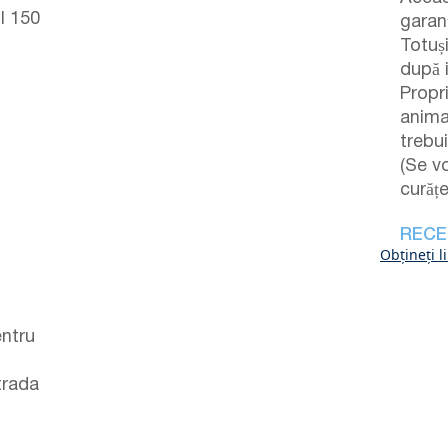
l 150
garanț
Totuș
după i
Propr
anima
trebui
(Se v
curățe
RECE
Obțineți l
entru
trada