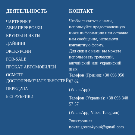
ДЕЯТЕЛЬНОСТЬ
КОНТАКТ
Чтобы связаться с нами,
ЧАРТЕРНЫЕ
используйте предоставленную
АВИАПЕРЕВОЗКИ
ниже информацию или оставьте
КРУИЗЫ И ЯХТЫ
нам сообщение, используя
ДАЙВИНГ
контактную форму.
Для связи с нами вы можете
ЭКСКУРСИИ
использовать греческий,
FOR-SALE
английский или украинский
ПРОКАТ АВТОМОБИЛЕЙ
язык.
ОСМОТР
Телефон (Греция):
+30 698 950
ДОСТОПРИМЕЧАТЕЛЬНОСТЕЙ
07 82
ПЕРЕДАЧА
(WhatsApp)
БЕЗ РУБРИКИ
Телефон (Украина):
+38 093 348
57 57
(WhatsApp, Viber, Telegram)
Электронная
почта:
greece4you4@gmail.com