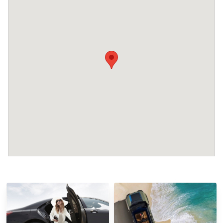
•
Депозит на случай ущерба:
Депозит при регистрации заезда не требуется.
За размещение с домашними животными или
соблюдение особых условий может взиматься
дополнительная плата.