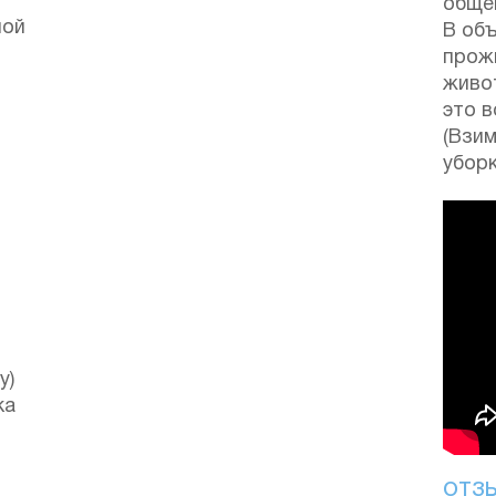
обще
ной
В об
прож
живо
это в
(Взи
уборк
у)
ка
ОТЗ