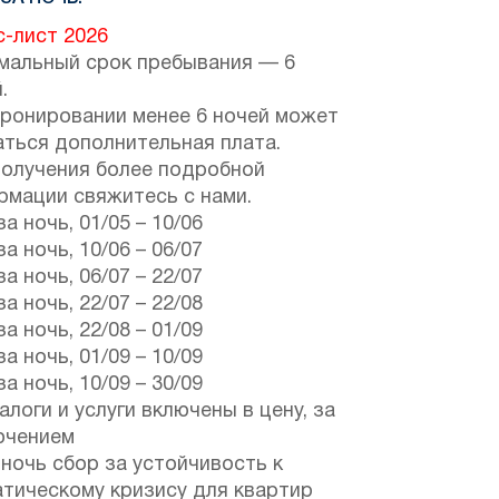
с-лист 2026
мальный срок пребывания — 6
.
бронировании менее 6 ночей может
аться дополнительная плата.
получения более подробной
рмации свяжитесь с нами.
за ночь,
01/05
–
10/06
за ночь,
10/06
–
06/07
за ночь,
06/07
–
22/07
за ночь,
22/07
–
22/08
за ночь,
22/08
–
01/09
за ночь,
01/09
–
10/09
за ночь,
10/09
–
30/09
алоги и услуги включены в цену, за
ючением
ночь сбор за устойчивость к
атическому кризису для квартир