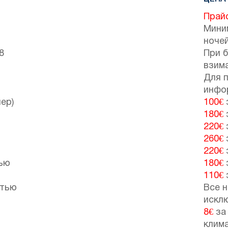
Прай
Мини
ночей
8
При 
взим
Для 
инфо
ер)
100€
180€
220€
260€
220€
тью
180€
110€
атью
Все н
искл
8€
за 
клим