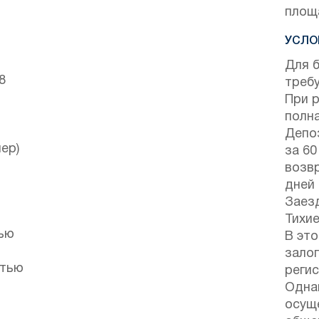
площ
УСЛО
Для 
8
треб
При 
полна
Депо
ер)
за 60
возвр
дней
Заезд
Тихие
тью
В это
залог
атью
регис
Одна
осущ