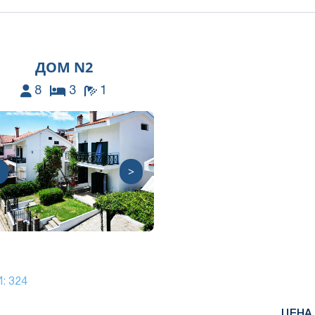
ДОМ N2
8
3
1
>
И:
324
ЦЕНА 