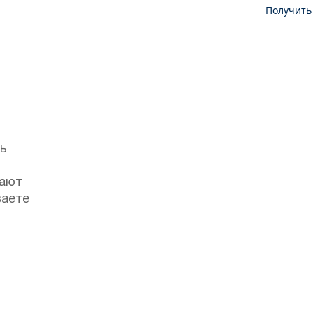
Получить
ть
гают
ваете