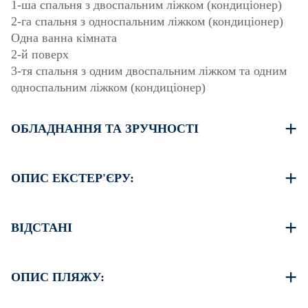
1-ша спальня з двоспальним ліжком (кондиціонер)
2-га спальня з односпальним ліжком (кондиціонер)
Одна ванна кімната
2-й поверх
3-тя спальня з одним двоспальним ліжком та одним
односпальним ліжком (кондиціонер)
ОБЛАДНАННЯ ТА ЗРУЧНОСТІ
Постільна білизна та рушники
Чотири кондиціонери
ОПИС ЕКСТЕР'ЄРУ:
Телевізор з плоским екраном
Бездротовий Wi-Fi
Приватний сад з барбекю (за запитом)
Пральна машина
Безкоштовна громадська парковка розташована за 30
ВІДСТАНІ
Одноразове прибирання при виїзді
метрів від помешкання.
Пляж 40 м
Центр села 100 м
ОПИС ПЛЯЖУ:
Супермаркет 300 м
Ресторан 100 м
Пляж у Нікіті піщаний