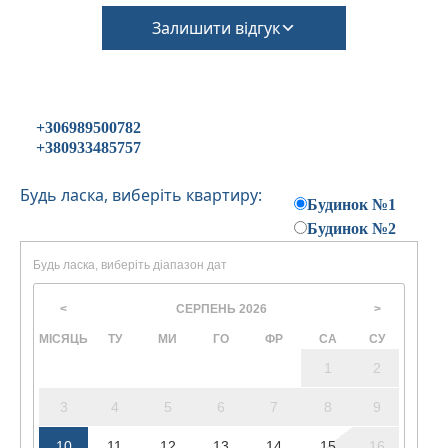
Залишити відгук
+306989500782
+380933485757
Будь ласка, виберіть квартиру:
Будинок №1
Будинок №2
Будь ласка, виберіть діапазон дат
СЕРПЕНЬ
2026
<
>
МІСЯЦЬ
ТУ
МИ
ГО
ФР
СА
СУ
1
2
3
4
5
6
7
8
9
10
11
12
13
14
15
16