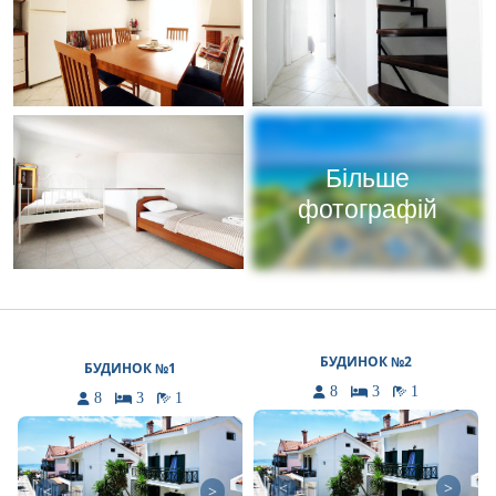
Більше
фотографій
БУДИНОК №2
БУДИНОК №1
8
3
1
8
3
1
<
>
<
>