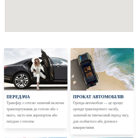
ПЕРЕДАЧА
ПРОКАТ АВТОМОБІЛІВ
Трансфер з готелю зазвичай включає
Оренда автомобіля — це процес
транспортування до готелю або з
оренди транспортного засобу,
нього, часто між аеропортом або
зазвичай на тимчасовий період часу,
поїздом і готелем.
для особистого або ділового
використання.