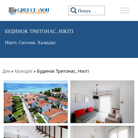
Пошук:
БУДИНОК ТРИТОНАС, НІКІТІ
Нікіті, Ситонія, Халкідікі
Дім
»
Халкідікі
»
Будинок Тритонас, Нікіті