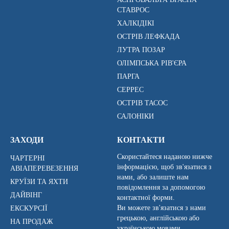
СТАВРОС
ХАЛКІДІКІ
ОСТРІВ ЛЕФКАДА
ЛУТРА ПОЗАР
ОЛІМПСЬКА РІВ'ЄРА
ПАРГА
СЕРРЕС
ОСТРІВ ТАСОС
САЛОНІКИ
ЗАХОДИ
КОНТАКТИ
Скористайтеся наданою нижче
ЧАРТЕРНІ
інформацією, щоб зв'язатися з
АВІАПЕРЕВЕЗЕННЯ
нами, або залиште нам
КРУЇЗИ ТА ЯХТИ
повідомлення за допомогою
ДАЙВІНГ
контактної форми.
Ви можете зв'язатися з нами
ЕКСКУРСІЇ
грецькою, англійською або
НА ПРОДАЖ
українською мовами.