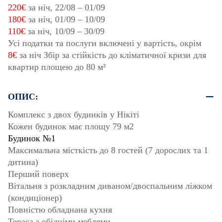
220€
за ніч,
22/08
–
01/09
180€
за ніч,
01/09
–
10/09
110€
за ніч,
10/09
–
30/09
Усі податки та послуги включені у вартість, окрім
8€
за ніч Збір за стійкість до кліматичної кризи для
квартир площею до 80 м²
ОПИС:
Комплекс з двох будинків у Нікіті
Кожен будинок має площу 79 м2
Будинок №1
Максимальна місткість до 8 гостей (7 дорослих та 1
дитина)
Перший поверх
Вітальня з розкладним диваном/двоспальним ліжком
(кондиціонер)
Повністю обладнана кухня
Тераса з обідніми меблями