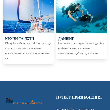
КРУЇЗИ ТА ЯХТИ
ДАЙВІНГ
Відчуйте найвищу розкіш та пригоди
Пориньте у світ чудес та досліджуйте
у відкритому морі з нашими
глибини океану з нашими
преміальними круїзами та орендою
захопливими дайвінг-досвідами.
яхт.
ПУНКТ ПРИЗНАЧЕННЯ
АСПРОВАЛЬТА ВРАСНА