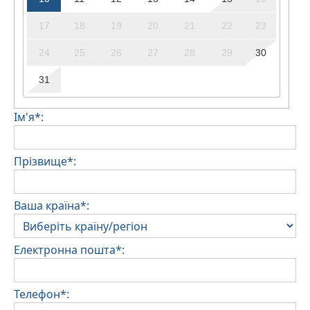
17
18
19
20
21
22
23
24
25
26
27
28
29
30
31
Ім'я*:
Прізвище*:
Ваша країна*:
Електронна пошта*:
Телефон*: