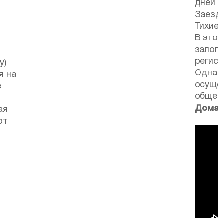
дней
Заезд
Тихие
В это
залог
регис
у)
Одна
я на
осущ
е
обще
Дома
ая
от