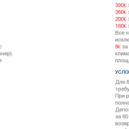
390€
360€
200€
160€
Все н
искл
с
8€
за 
нер).
клим
и
площ
УСЛО
Для 
треб
При 
полна
Депо
за 60
возвр