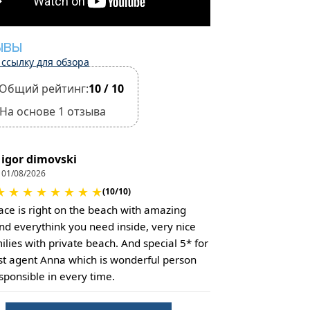
ЫВЫ
 ссылку для обзора
Общий рейтинг:
10 / 10
На основе 1 отзыва
igor dimovski
01/08/2026
★
★
★
★
★
★
★
★
(10/10)
lace is right on the beach with amazing
nd everythink you need inside, very nice
ilies with private beach. And special 5* for
st agent Anna which is wonderful person
sponsible in every time.