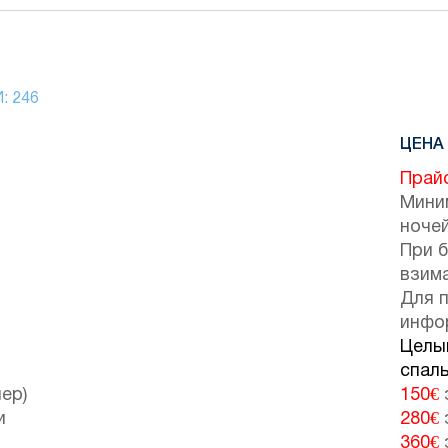
И:
246
ЦЕНА 
Прай
Мини
ночей
При 
взим
Для 
инфо
Целый
спаль
ер)
150€
и
280€
360€