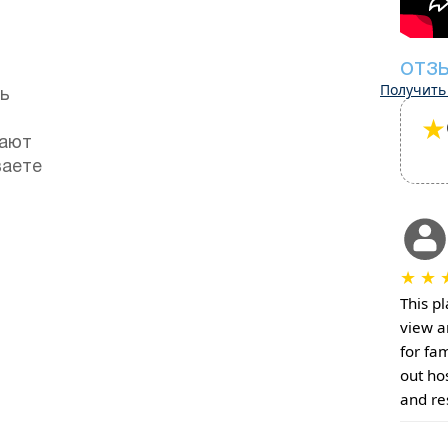
ОТЗ
Получить
ть
★
гают
ваете
★
★
This p
view a
for fam
out ho
and re