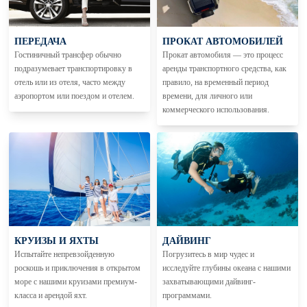
ПЕРЕДАЧА
ПРОКАТ АВТОМОБИЛЕЙ
Гостиничный трансфер обычно
Прокат автомобиля — это процесс
подразумевает транспортировку в
аренды транспортного средства, как
отель или из отеля, часто между
правило, на временный период
аэропортом или поездом и отелем.
времени, для личного или
коммерческого использования.
КРУИЗЫ И ЯХТЫ
ДАЙВИНГ
Испытайте непревзойденную
Погрузитесь в мир чудес и
роскошь и приключения в открытом
исследуйте глубины океана с нашими
море с нашими круизами премиум-
захватывающими дайвинг-
класса и арендой яхт.
программами.