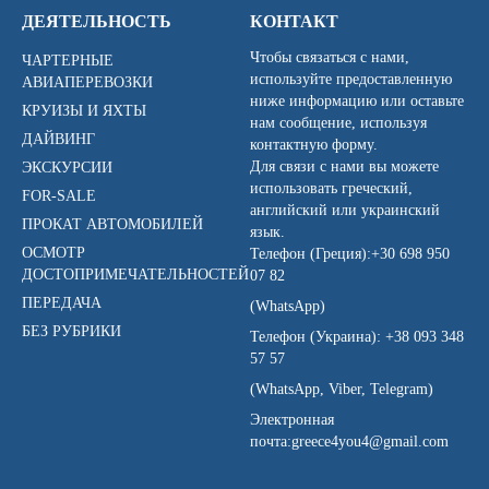
ДЕЯТЕЛЬНОСТЬ
КОНТАКТ
Чтобы связаться с нами,
ЧАРТЕРНЫЕ
используйте предоставленную
АВИАПЕРЕВОЗКИ
ниже информацию или оставьте
КРУИЗЫ И ЯХТЫ
нам сообщение, используя
ДАЙВИНГ
контактную форму.
Для связи с нами вы можете
ЭКСКУРСИИ
использовать греческий,
FOR-SALE
английский или украинский
ПРОКАТ АВТОМОБИЛЕЙ
язык.
ОСМОТР
Телефон (Греция):
+30 698 950
ДОСТОПРИМЕЧАТЕЛЬНОСТЕЙ
07 82
ПЕРЕДАЧА
(WhatsApp)
БЕЗ РУБРИКИ
Телефон (Украина):
+38 093 348
57 57
(WhatsApp, Viber, Telegram)
Электронная
почта:
greece4you4@gmail.com