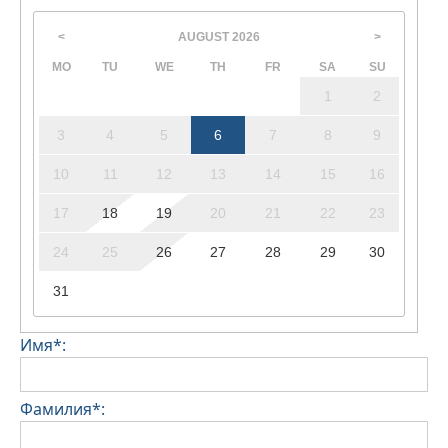
дополнительная плата.
AUGUST
2026
<
>
MO
TU
WE
TH
FR
SA
SU
1
2
3
4
5
6
7
8
9
10
11
12
13
14
15
16
17
18
19
20
21
22
23
24
25
26
27
28
29
30
31
Имя*:
Фамилия*: