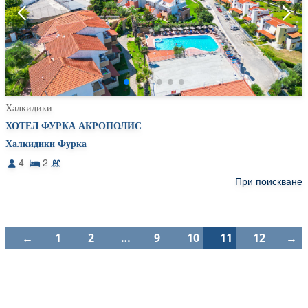
Халкидики
ХОТЕЛ ФУРКА АКРОПОЛИС
Халкидики Фурка
4
2
При поискване
←
1
2
…
9
10
11
12
→