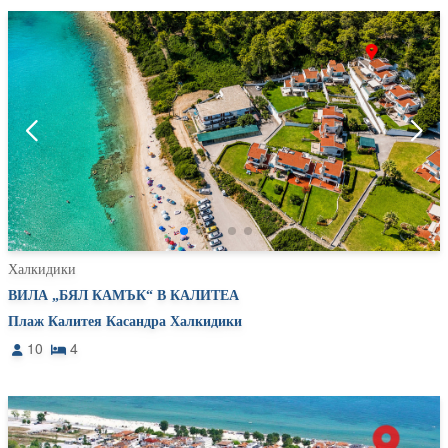
Халкидики
ВИЛА „БЯЛ КАМЪК“ В КАЛИТЕА
Плаж Калитея Касандра Халкидики
10
4