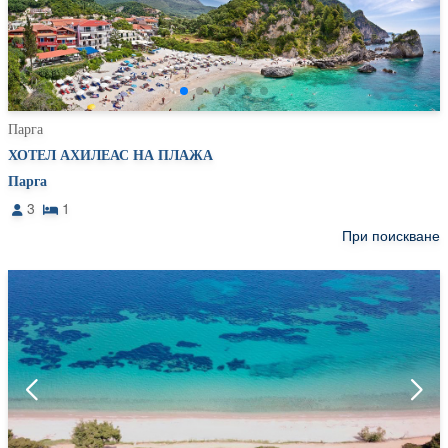
Парга
ХОТЕЛ АХИЛЕАС НА ПЛАЖА
Парга
3
1
При поискване