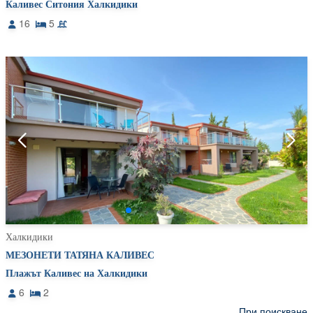
Каливес Ситония Халкидики
16
5
Халкидики
МЕЗОНЕТИ ТАТЯНА КАЛИВЕС
Плажът Каливес на Халкидики
6
2
При поискване