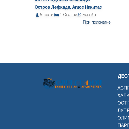
ХОТЕЛ ОДИСЕЙ ЛЕФКАДА
Остров Лефкада, Агиос Никитас
5
Гости
1
Спални
Басейн
При поискване
ДЕС
АСП
ХАЛ
ОСТ
ЛУТ
ОЛИ
ПАРГ