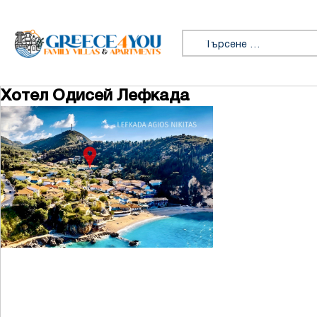
Премини към съдържанието
Търсене за:
Хотел Одисей Лефкада