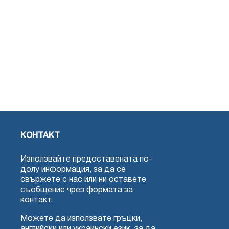
КОНТАКТ
Използвайте предоставената по-
долу информация, за да се
свържете с нас или ни оставете
съобщение чрез формата за
контакт.
Можете да използвате гръцки,
английски или украински език, за да