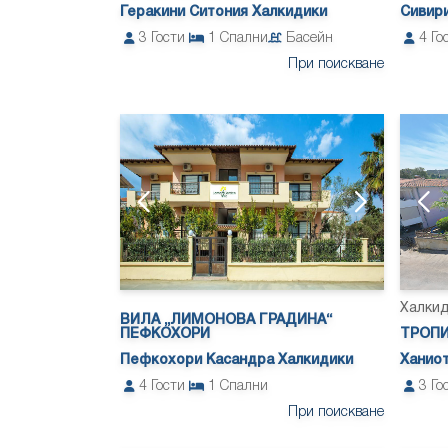
Геракини Ситония Халкидики
Сивир
3
Гости
1
Спални
Басейн
4
Го
При поискване
Халки
ВИЛА „ЛИМОНОВА ГРАДИНА“
ПЕФКОХОРИ
ТРОПИ
Пефкохори Касандра Халкидики
Ханиот
4
Гости
1
Спални
3
Го
При поискване