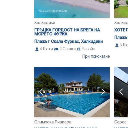
Халкидики
Халки
ГРЪЦКА ГОРДОСТ НА БРЕГА НА
ХОТЕЛ
МОРЕТО ФУРКА
Плажът
Плажът Скала Фуркас, Халкидики
3
Го
4
Гости
2
Спални
Басейн
При поискване
Олимпска Ривиера
Серес