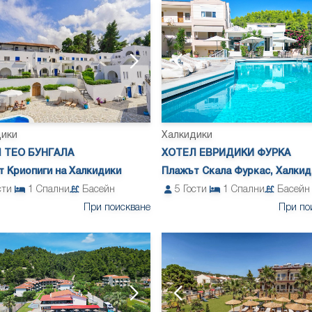
дики
Халкидики
 ТЕО БУНГАЛА
ХОТЕЛ ЕВРИДИКИ ФУРКА
 Криопиги на Халкидики
Плажът Скала Фуркас, Халкид
сти
1
Спални
Басейн
5
Гости
1
Спални
Басейн
При поискване
При по