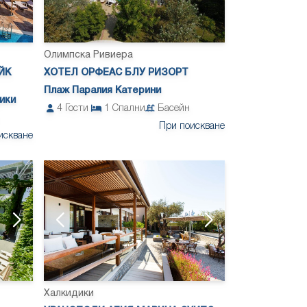
Олимпска Ривиера
ЙК
ХОТЕЛ ОРФЕАС БЛУ РИЗОРТ
Плаж Паралия Катерини
ики
4
Гости
1
Спални
Басейн
При поискване
искване
Халкидики