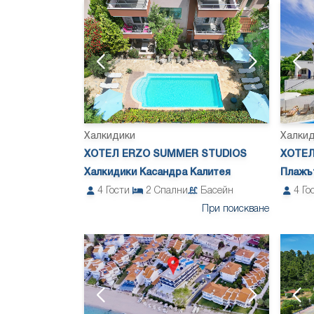
Халкидики
Халки
ХОТЕЛ ERZO SUMMER STUDIOS
ХОТЕЛ
Халкидики Касандра Калитея
Плажът
4
Гости
2
Спални
Басейн
4
Го
При поискване