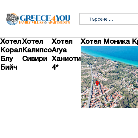
Премини към съдържанието
Търсене за:
Хотел
Хотел
Хотел
Хотел Моника К
Корал
Калипсо
Arya
Блу
Сивири
Ханиоти
Бийч
4*