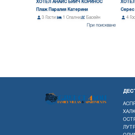
ХОТЕЛ АНАИС БИЙЧ КОРИНОС
ХОТЕЛ
Плаж Паралия Катерини
Серес
3
Гости
1
Спални
Басейн
4
Го
При поискване
ДЕС
АСП
ХАЛ
ОСТ
ЛУТ