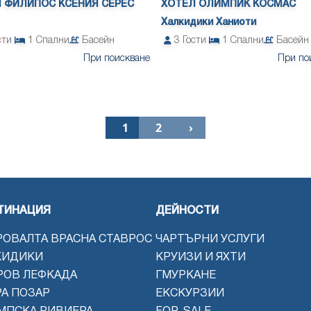
 ФИЛИПОС КСЕНИЯ СЕРЕС
ХОТЕЛ ОЛИМПИК КОСМАС
Халкидики Ханиоти
сти
1
Спални
Басейн
3
Гости
1
Спални
Басейн
При поискване
При по
1
2
›
ТИНАЦИЯ
ДЕЙНОСТИ
РОВАЛТА ВРАСНА СТАВРОС
ЧАРТЪРНИ УСЛУГИ
КИДИКИ
КРУИЗИ И ЯХТИ
РОВ ЛЕФКАДА
ГМУРКАНЕ
РА ПОЗАР
ЕКСКУРЗИИ