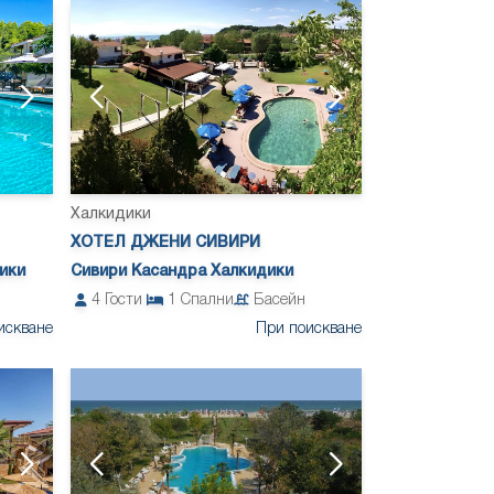
Халкидики
ХОТЕЛ ДЖЕНИ СИВИРИ
ики
Сивири Касандра Халкидики
4
Гости
1
Спални
Басейн
искване
При поискване