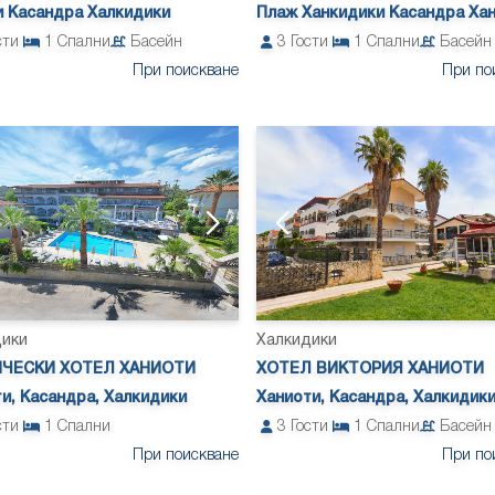
Плаж Ханкидики Касандра Ха
и Касандра Халкидики
3
Гости
1
Спални
Басейн
сти
1
Спални
Басейн
При по
При поискване
дики
Халкидики
ЧЕСКИ ХОТЕЛ ХАНИОТИ
ХОТЕЛ ВИКТОРИЯ ХАНИОТИ
и, Касандра, Халкидики
Ханиоти, Касандра, Халкидик
сти
1
Спални
3
Гости
1
Спални
Басейн
При поискване
При по