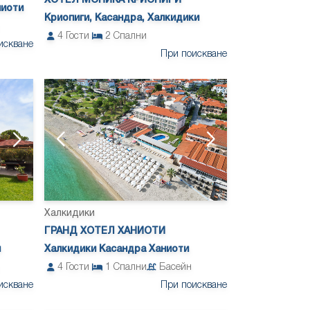
ХОТЕЛ МОНИКА КРИОПИГИ
ниоти
Криопиги, Касандра, Халкидики
4
Гости
2
Спални
искване
При поискване
Халкидики
ГРАНД ХОТЕЛ ХАНИОТИ
Халкидики Касандра Ханиоти
и
4
Гости
1
Спални
Басейн
При поискване
искване