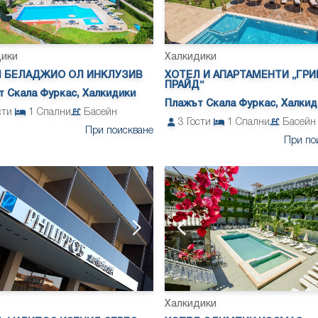
дики
Халкидики
 БЕЛАДЖИО ОЛ ИНКЛУЗИВ
ХОТЕЛ И АПАРТАМЕНТИ „ГРИ
ПРАЙД“
 Скала Фуркас, Халкидики
Плажът Скала Фуркас, Халкид
сти
1
Спални
Басейн
3
Гости
1
Спални
Басейн
При поискване
При по
Халкидики