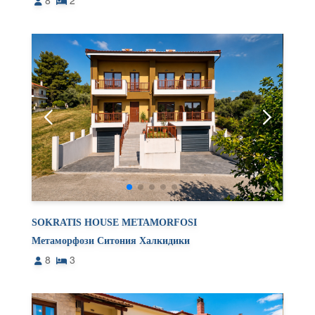
8
2
SOKRATIS HOUSE METAMORFOSI
Метаморфози Ситония Халкидики
8
3