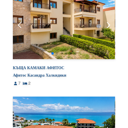
КЪЩА КАМАКИ АФИТОС
Афитос Касандра Халкидики
7
2