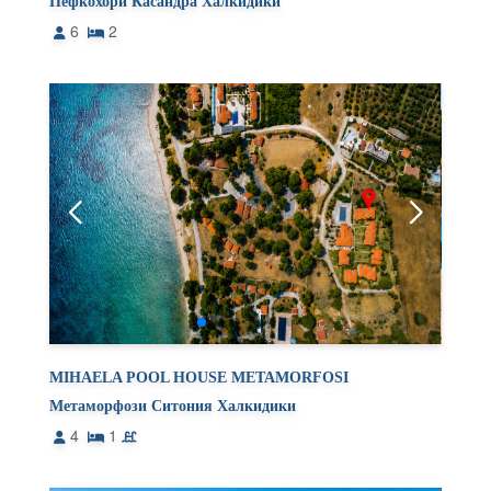
Пефкохори Касандра Халкидики
6
2
MIHAELA POOL HOUSE METAMORFOSI
Метаморфози Ситония Халкидики
4
1