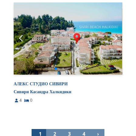
АЛЕКС СТУДИО СИВИРИ
Сивири Касандра Халкидики
4
0
1
2
3
4
›