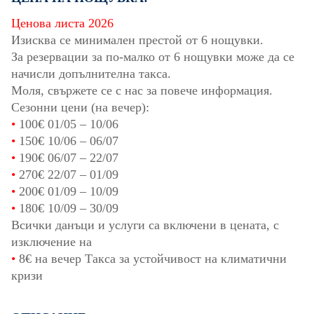
Ценова листа 2026
Изисква се минимален престой от 6 нощувки.
За резервации за по-малко от 6 нощувки може да се
начисли допълнителна такса.
Моля, свържете се с нас за повече информация.
Сезонни цени (на вечер):
•
100€
01/05
–
10/06
•
150€
10/06
–
06/07
•
190€
06/07
–
22/07
•
270€
22/07
–
01/09
•
200€
01/09
–
10/09
•
180€
10/09
–
30/09
Всички данъци и услуги са включени в цената, с
изключение на
•
8€ на вечер Такса за устойчивост на климатични
кризи