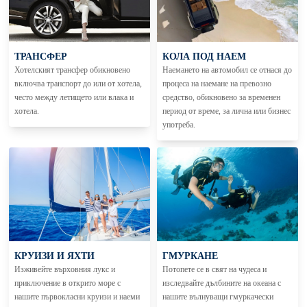
ТРАНСФЕР
КОЛА ПОД НАЕМ
Хотелският трансфер обикновено
Наемането на автомобил се отнася до
включва транспорт до или от хотела,
процеса на наемане на превозно
често между летището или влака и
средство, обикновено за временен
хотела.
период от време, за лична или бизнес
употреба.
КРУИЗИ И ЯХТИ
ГМУРКАНЕ
Изживейте върховния лукс и
Потопете се в свят на чудеса и
приключение в открито море с
изследвайте дълбините на океана с
нашите първокласни круизи и наеми
нашите вълнуващи гмуркачески