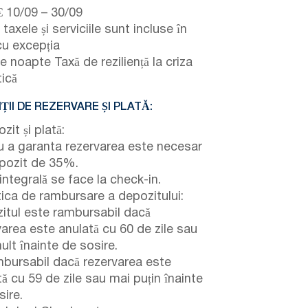
€
10/09
–
30/09
taxele și serviciile sunt incluse în
cu excepția
 noapte Taxă de reziliență la criza
tică
ȚII DE REZERVARE ȘI PLATĂ:
it și plată:
u a garanta rezervarea este necesar
pozit de 35%.
integrală se face la check-in.
tica de rambursare a depozitului:
itul este rambursabil dacă
varea este anulată cu 60 de zile sau
ult înainte de sosire.
bursabil dacă rezervarea este
ă cu 59 de zile sau mai puțin înainte
sire.