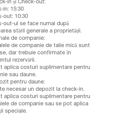
k-in și Check-out:
-in: 15:30
-out: 10:30
-out-ul se face numai după
carea stării generale a proprietății.
ale de companie:
lele de companie de talie mică sunt
se, dar trebuie confirmate în
tul rezervării.
t aplica costuri suplimentare pentru
enie sau daune.
zit pentru daune:
te necesar un depozit la check-in.
t aplica costuri suplimentare pentru
lele de companie sau se pot aplica
ii speciale.