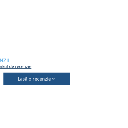
NZII
inkul de recenzie
Lasă o recenzie