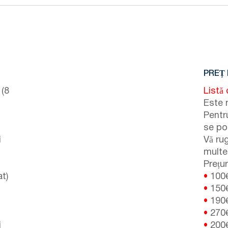
PREȚ 
 (8
Listă 
Este 
Pentru
se po
i
Vă ru
multe 
Prețur
t)
•
100
•
150
•
190
•
270
i
•
200