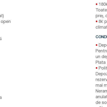
•
180
Toate 
t)
preț, 
r open
•
8€ pe
clima
CONDI
ă
•
Depoz
Pentr
un de
Plata 
•
Poli
Depoz
rezer
mai m
Neram
anulat
a
de so