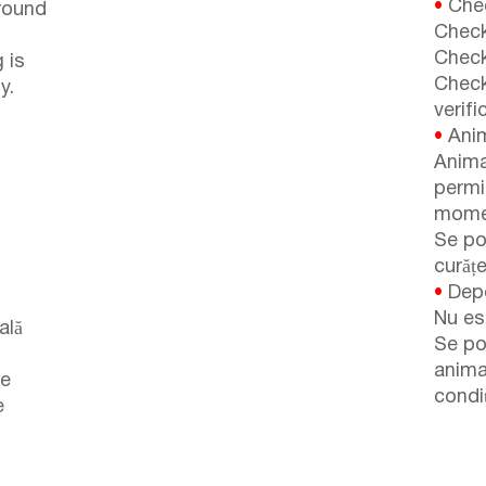
•
Chec
around
Check
Check
 is
Check
y.
verifi
•
Anim
Anima
permi
momen
Se po
curăț
•
Depo
Nu es
ală
Se po
anima
pe
condiț
e