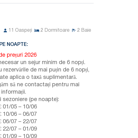
11
Oaspeți
2
Dormitoare
2
Baie
PE NOAPTE:
de prețuri 2026
necesar un sejur minim de 6 nopți.
 rezervările de mai puțin de 6 nopți,
ate aplica o taxă suplimentară.
găm să ne contactați pentru mai
informații.
i sezoniere (pe noapte):
€
01/05
–
10/06
€
10/06
–
06/07
€
06/07
–
22/07
€
22/07
–
01/09
€
01/09
–
10/09