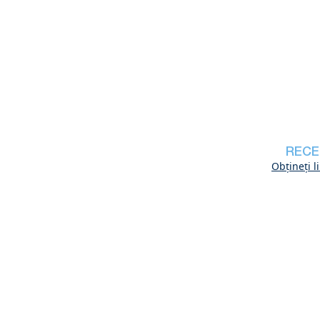
RECE
Obțineți l