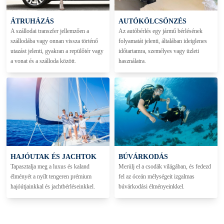
ÁTRUHÁZÁS
AUTÓKÖLCSÖNZÉS
A szállodai transzfer jellemzően a
Az autóbérlés egy jármű bérlésének
szállodába vagy onnan vissza történő
folyamatát jelenti, általában ideiglenes
utazást jelenti, gyakran a repülőtér vagy
időtartamra, személyes vagy üzleti
a vonat és a szálloda között.
használatra.
HAJÓUTAK ÉS JACHTOK
BÚVÁRKODÁS
Tapasztalja meg a luxus és kaland
Merülj el a csodák világában, és fedezd
élményét a nyílt tengeren prémium
fel az óceán mélységeit izgalmas
hajóútjainkkal és jachtbérléseinkkel.
búvárkodási élményeinkkel.