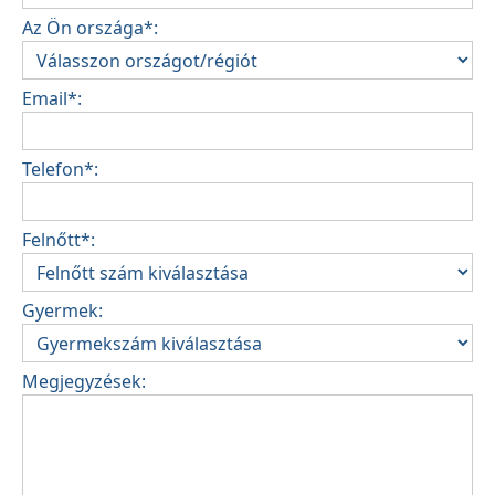
Az Ön országa*:
Email*:
Telefon*:
Felnőtt*:
Gyermek:
Megjegyzések: