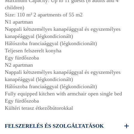
Maximum Capacity: Up to 11 guests (8 adults and 4
children)
Size: 110 m² 2 apartments of 55 m2
N1 apartman
Nappali kétszemélyes kanapéággyal és egyszemélyes
kanapéággyal (légkondicionált)
Hálószoba franciaággyal (légkondicionált)
Teljesen felszerelt konyha
Egy fürdőszoba
N2 apartman
Nappali kétszemélyes kanapéággyal és egyszemélyes
kanapéággyal (légkondicionált)
Hálószoba franciaággyal (légkondicionált)
Fully equipped kitchen with armchair open single bed
Egy fürdőszoba
Kültéri terasz étkezőbútorokkal
FELSZERELÉS ÉS SZOLGÁLTATÁSOK