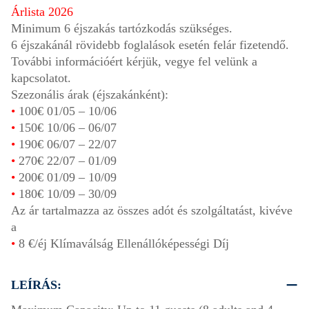
Árlista 2026
Minimum 6 éjszakás tartózkodás szükséges.
6 éjszakánál rövidebb foglalások esetén felár fizetendő.
További információért kérjük, vegye fel velünk a
kapcsolatot.
Szezonális árak (éjszakánként):
•
100€
01/05
–
10/06
•
150€
10/06
–
06/07
•
190€
06/07
–
22/07
•
270€
22/07
–
01/09
•
200€
01/09
–
10/09
•
180€
10/09
–
30/09
Az ár tartalmazza az összes adót és szolgáltatást, kivéve
a
•
8 €/éj Klímaválság Ellenállóképességi Díj
LEÍRÁS: