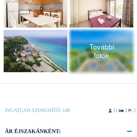
További
fotók
INGATLAN AZONOSÍTÓ:
140
11
2
2
ÁR ÉJSZAKÁNKÉNT: