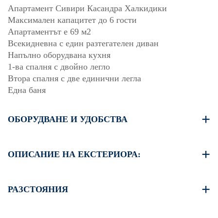
Апартамент Сивири Касандра Халкидики
Максимален капацитет до 6 гости
Апартаментът е 69 м2
Всекидневна с един разтегателен диван
Напълно оборудвана кухня
1-ва спалня с двойно легло
Втора спалня с две единични легла
Една баня
ОБОРУДВАНЕ И УДОБСТВА
Спално бельо и кърпи
Два климатика
ОПИСАНИЕ НА ЕКСТЕРИОРА:
Телевизор с плосък екран
Безжична Wi-Fi връзка
Безплатен обществен паркинг е наличен на 30 метра
Пералня
от имота.
РАЗСТОЯНИЯ
Почистване веднъж при напускане
Плаж 70 м