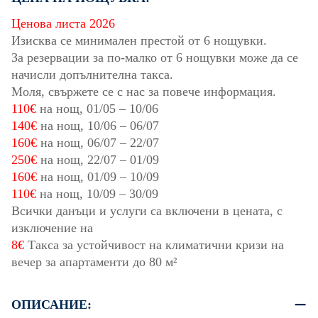
Ценова листа 2026
Изисква се минимален престой от 6 нощувки.
За резервации за по-малко от 6 нощувки може да се
начисли допълнителна такса.
Моля, свържете се с нас за повече информация.
110€
на нощ,
01/05
–
10/06
140€
на нощ,
10/06
–
06/07
160€
на нощ,
06/07
–
22/07
250€
на нощ,
22/07
–
01/09
160€
на нощ,
01/09
–
10/09
110€
на нощ,
10/09
–
30/09
Всички данъци и услуги са включени в цената, с
изключение на
8€
Такса за устойчивост на климатични кризи на
вечер за апартаменти до 80 м²
ОПИСАНИЕ: