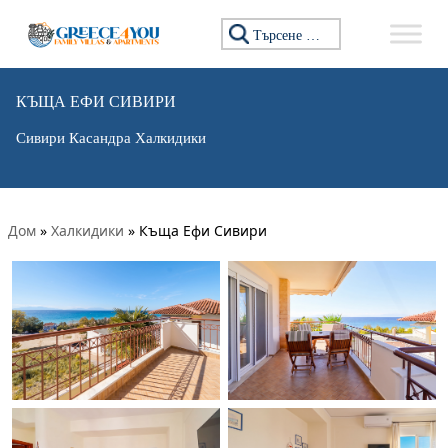
Търсене за:
КЪЩА ЕФИ СИВИРИ
Сивири Касандра Халкидики
Дом
»
Халкидики
»
Къща Ефи Сивири