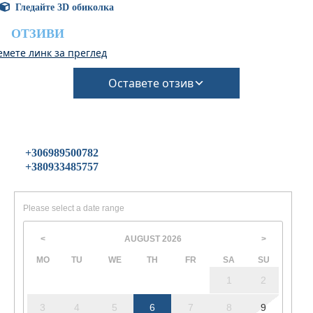
(Ще се изискват допълнителни такси за почистване
Гледайте 3D обиколка
и депозит за щети)
ОТЗИВИ
емете линк за преглед
Оставете отзив
+306989500782
+380933485757
Please select a date range
AUGUST
2026
<
>
MO
TU
WE
TH
FR
SA
SU
1
2
3
4
5
6
7
8
9