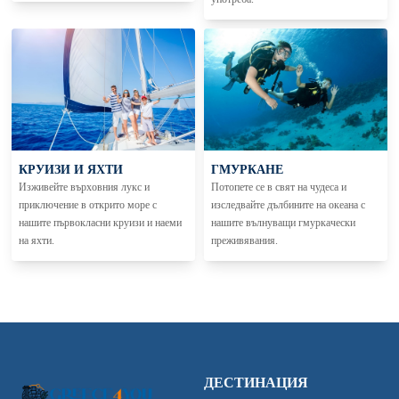
КРУИЗИ И ЯХТИ
ГМУРКАНЕ
Изживейте върховния лукс и
Потопете се в свят на чудеса и
приключение в открито море с
изследвайте дълбините на океана с
нашите първокласни круизи и наеми
нашите вълнуващи гмуркачески
на яхти.
преживявания.
ДЕСТИНАЦИЯ