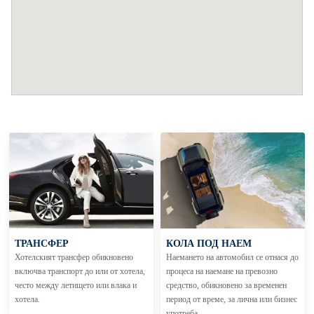
ТРАНСФЕР
КОЛА ПОД НАЕМ
Хотелският трансфер обикновено
Наемането на автомобил се отнася до
включва транспорт до или от хотела,
процеса на наемане на превозно
често между летището или влака и
средство, обикновено за временен
хотела.
период от време, за лична или бизнес
употреба.