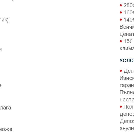
•
280
•
160
тик)
•
140
Всичк
ценат
•
15€ 
клим
и
УСЛО
•
Депо
Изис
е
гаран
Пълн
наста
•
Поли
лага
депо
Депо
анули
 може