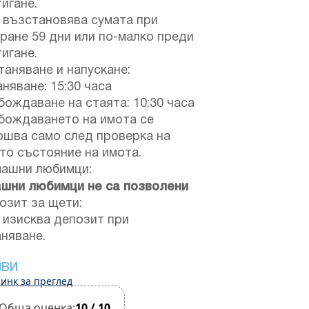
игане.
 възстановява сумата при
ране 59 дни или по-малко преди
игане.
аняване и напускане:
няване: 15:30 часа
ождаване на стаята: 10:30 часа
бождаването на имота се
ршва само след проверка на
то състояние на имота.
ашни любимци:
шни любимци не са позволени
зит за щети:
 изисква депозит при
няване.
ИВИ
инк за преглед
Обща оценка:
10 / 10