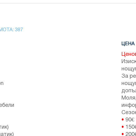
МОТА:
387
ЦЕНА
Цено
Изиск
нощу
За ре
en
нощу
допъ
Моля,
ебели
инфо
Сезон
•
90€
тик)
•
150
атик)
•
200