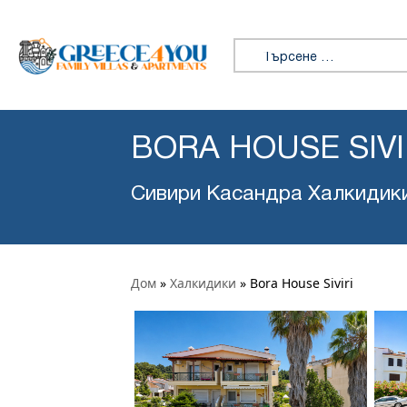
Търсене за:
BORA HOUSE SIVI
Сивири Касандра Халкидик
Дом
»
Халкидики
»
Bora House Siviri