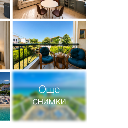
Още
снимки