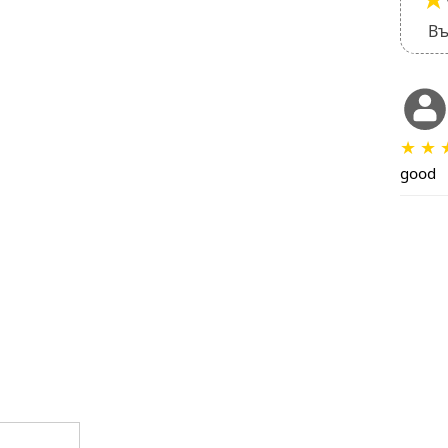
Въ
★
★
good