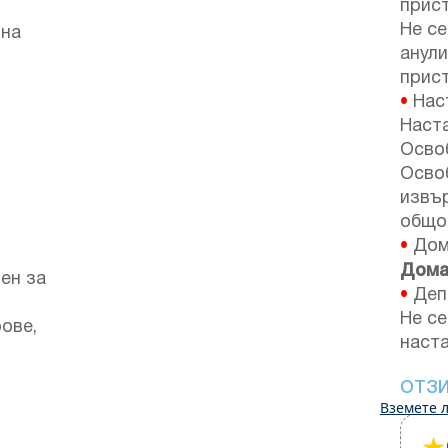
прист
Не се
 на
анули
прист
•
Наст
Наста
Освоб
Осво
извъ
общо
•
Дом
Дома
ен за
•
Депо
Не се
ове,
наста
ОТЗ
Вземете л
★