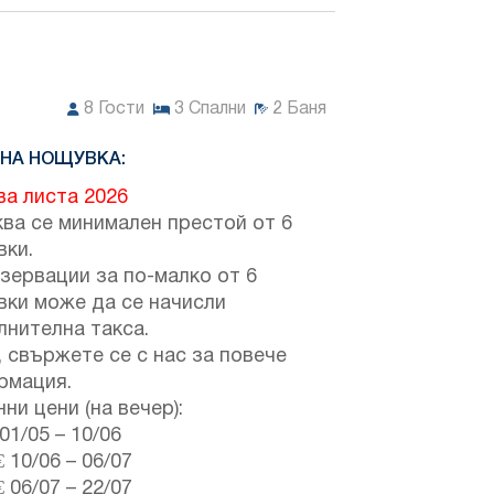
8
Гости
3
Спални
2
Баня
 НА НОЩУВКА:
ва листа 2026
ва се минимален престой от 6
вки.
зервации за по-малко от 6
вки може да се начисли
лнителна такса.
 свържете се с нас за повече
рмация.
ни цени (на вечер):
01/05
–
10/06
€
10/06
–
06/07
€
06/07
–
22/07