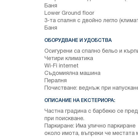
Баня
Lower Ground floor
3-та спалня с двойно легло (клима
Баня
ОБОРУДВАНЕ И УДОБСТВА
Осигурени са спално бельо и кърп
Четири климатика
Wi-Fi internet
Съдомиялна машина
Пералня
Почистване: веднъж при напускан
ОПИСАНИЕ НА ЕКСТЕРИОРА:
Частна градина с барбекю се пред
при поискване.
Паркиране: Има улично паркиране
около имота, въпреки че местата