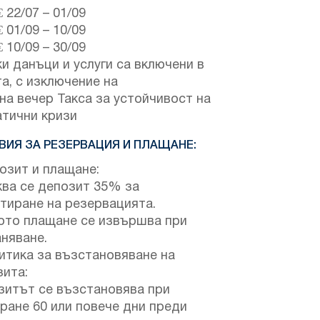
€
22/07
–
01/09
€
01/09
–
10/09
€
10/09
–
30/09
и данъци и услуги са включени в
а, с изключение на
на вечер Такса за устойчивост на
атични кризи
ВИЯ ЗА РЕЗЕРВАЦИЯ И ПЛАЩАНЕ:
зит и плащане:
ква се депозит 35% за
тиране на резервацията.
ото плащане се извършва при
няване.
тика за възстановяване на
зита:
зитът се възстановява при
ране 60 или повече дни преди