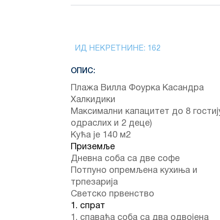
ИД НЕКРЕТНИНЕ:
162
ОПИС:
Плажа Вилла Фоурка Касандра
Халкидики
Максимални капацитет до 8 гостију
одраслих и 2 деце)
Кућа је 140 м2
Приземље
Дневна соба са две софе
Потпуно опремљена кухиња и
трпезарија
Светско првенство
1. спрат
1. спаваћа соба са два одвојена