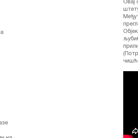
Овај 
штету
Међут
прегл
Објек
за
љуби
прили
(Потр
чишћ
азе
ан на