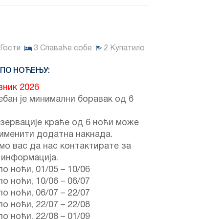
Гости
3
Спаваће собе
2
Купатило
 ПО НОЋЕЊУ:
вник 2026
бан је минимални боравак од 6
зервације краће од 6 ноћи може
именити додатна накнада.
о вас да нас контактирате за
 информација.
по ноћи,
01/05
–
10/06
по ноћи,
10/06
–
06/07
по ноћи,
06/07
–
22/07
по ноћи,
22/07
–
22/08
по ноћи,
22/08
–
01/09