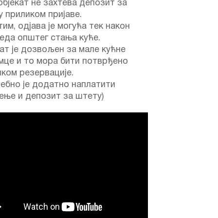
објекат не захтева депозит за
 приликом пријаве.
им, одјава је могућа тек након
еда општег стања куће.
ат је дозвољен за мале кућне
мце и то мора бити потврђено
ком резервације.
ебно је додатно наплатити
ење и депозит за штету)