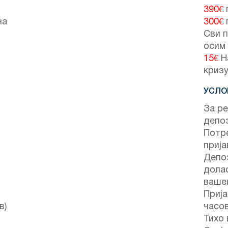
390€
на
300€
Сви п
осим
15€
Н
кризу
УСЛО
За ре
депо
Потре
прија
Депоз
долас
вашег
Прија
в)
часо
Тихо 