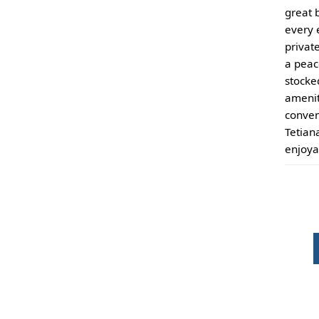
great 
every 
privat
a peace
stocke
amenit
conven
Tetiana
enjoya