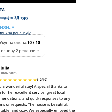
РА
едајте 3Д туру
НЗИЈЕ
линк за рецензију
Укупна оцена:
10 / 10
 основу 2 рецензије
Julia
18/07/2026
★
★
★
★
★
★
★
★
(10/10)
 a wonderful stay! A special thanks to
 for her excellent service, great local
endations, and quick responses to any
ons or requests. The house is beautiful,
table, and cozy. We especially enjoyed the