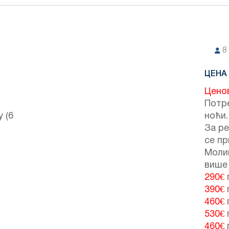
8
ЦЕНА
Цено
Потре
 (6
ноћи.
За ре
се пр
Молим
више
290€
390€
460€
530€
460€