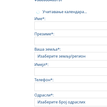
+380933485757
Учитавање календара...
Име*:
Презиме*:
Ваша земља*:
Имејл*:
Телефон*:
Одрасли*: