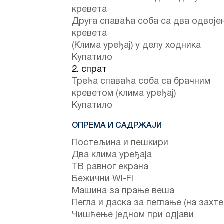
кревета
Друга спаваћа соба са два одвоје
кревета
(Клима уређај) у делу ходника
Купатило
2. спрат
Трећа спаваћа соба са брачним
креветом (клима уређај)
Купатило
ОПРЕМА И САДРЖАЈИ
Постељина и пешкири
Два клима уређаја
ТВ равног екрана
Бежични Wi-Fi
Машина за прање веша
Пегла и даска за пеглање (на захте
Чишћење једном при одјави