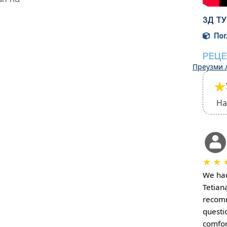
3Д ТУ
Погл
РЕЦЕ
Преузми 
★
На
★
★
We had
Tetiana
recomm
questi
comfor