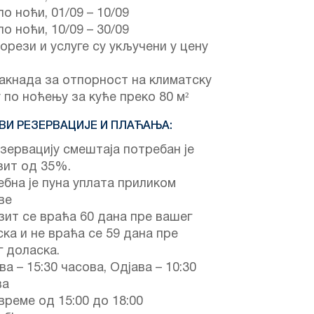
по ноћи,
01/09
–
10/09
по ноћи,
10/09
–
30/09
орези и услуге су укључени у цену
акнада за отпорност на климатску
 по ноћењу за куће преко 80 м²
ВИ РЕЗЕРВАЦИЈЕ И ПЛАЋАЊА:
зервацију смештаја потребан је
зит од 35%.
бна је пуна уплата приликом
ве
ит се враћа 60 дана пре вашег
ка и не враћа се 59 дана пре
 доласка.
ва – 15:30 часова, Одјава – 10:30
ва
време од 15:00 до 18:00