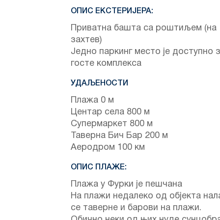
ОПИС ЕКСТЕРИЈЕРА:
Приватна башта са роштиљем (на
захтев)
Једно паркинг место је доступно 
госте комплекса
УДАЉЕНОСТИ
Плажа 0 м
Центар села 800 м
Супермаркет 800 м
Таверна Бич Бар 200 м
Аеродром 100 км
ОПИС ПЛАЖЕ:
Плажа у Фурки је пешчана
На плажи недалеко од објекта нал
се таверне и барови на плажи.
Обично неки од њих нуде сунцобр