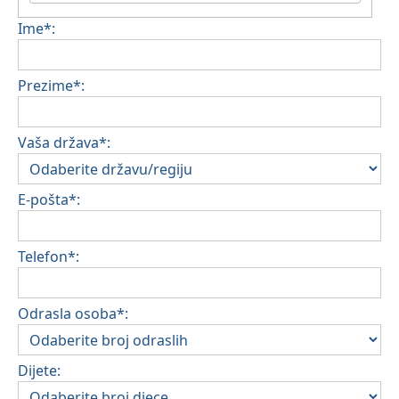
Ime*:
Prezime*:
Vaša država*:
E-pošta*:
Telefon*:
Odrasla osoba*:
Dijete: