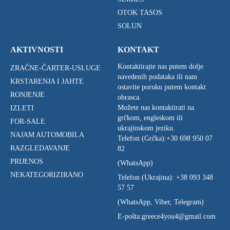
OTOK TASOS
SOLUN
AKTIVNOSTI
KONTAKT
Kontaktirajte nas putem dolje
ZRAČNE-ČARTER-USLUGE
navedenih podataka ili nam
KRSTARENJA I JAHTE
ostavite poruku putem kontakt
RONJENJE
obrasca.
Možete nas kontaktirati na
IZLETI
grčkom, engleskom ili
FOR-SALE
ukrajinskom jeziku.
NAJAM AUTOMOBILA
Telefon (Grčka):
+30 698 950 07
RAZGLEDAVANJE
82
PRIJENOS
(WhatsApp)
NEKATEGORIZIRANO
Telefon (Ukrajina):
+38 093 348
57 57
(WhatsApp, Viber, Telegram)
E-pošta:
greece4you4@gmail.com