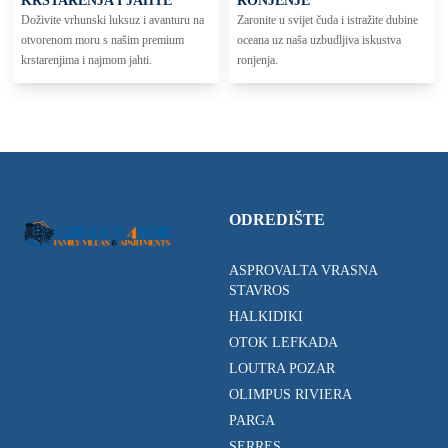
KRSTARENJA I JAHTE
RONJENJE
Doživite vrhunski luksuz i avanturu na
Zaronite u svijet čuda i istražite dubine
otvorenom moru s našim premium
oceana uz naša uzbudljiva iskustva
krstarenjima i najmom jahti.
ronjenja.
ODREDIŠTE
ASPROVALTA VRASNA
STAVROS
HALKIDIKI
OTOK LEFKADA
LOUTRA POZAR
OLIMPUS RIVIERA
PARGA
SERRES