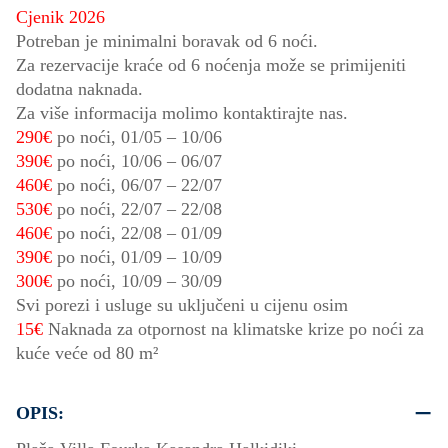
Cjenik 2026
Potreban je minimalni boravak od 6 noći.
Za rezervacije kraće od 6 noćenja može se primijeniti
dodatna naknada.
Za više informacija molimo kontaktirajte nas.
290€
po noći,
01/05
–
10/06
390€
po noći,
10/06
–
06/07
460€
po noći,
06/07
–
22/07
530€
po noći,
22/07
–
22/08
460€
po noći,
22/08
–
01/09
390€
po noći,
01/09
–
10/09
300€
po noći,
10/09
–
30/09
Svi porezi i usluge su uključeni u cijenu osim
15€
Naknada za otpornost na klimatske krize po noći za
kuće veće od 80 m²
OPIS: