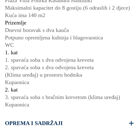
Plaža Villa Fourka Kasandra Halkidiki
Maksimalni kapacitet do 8 gostiju (6 odraslih i 2 djece)
Kuća ima 140 m2
Prizemlje
Dnevni boravak s dva kauča
Potpuno opremljena kuhinja i blagovaonica
WC
1. kat
1. spavaća soba s dva odvojena kreveta
2. spavaća soba s dva odvojena kreveta
(Klima uređaj) u prostoru hodnika
Kupaonica
2. kat
3. spavaća soba s bračnim krevetom (klima uređaj)
Kupaonica
OPREMA I SADRŽAJI
Posteljina i ručnici