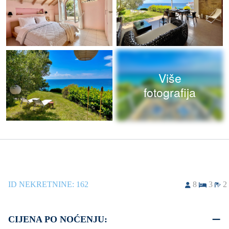
Više
fotografija
ID NEKRETNINE:
162
8
3
2
CIJENA PO NOĆENJU: