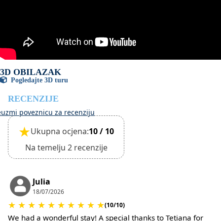
Međutim, odjava je moguća tek nakon pregleda općeg
stanja kuće.
Objekt je pogodan za male kućne ljubimce i to je
potrebno potvrditi prilikom rezervacije.
(Potrebno je dodatno naplatiti čišćenje i polog za štetu)
3D OBILAZAK
Pogledajte 3D turu
RECENZIJE
euzmi poveznicu za recenziju
★
Ukupna ocjena:
10 / 10
Na temelju 2 recenzije
Julia
18/07/2026
★
★
★
★
★
★
★
★
★
★
(10/10)
We had a wonderful stay! A special thanks to Tetiana for