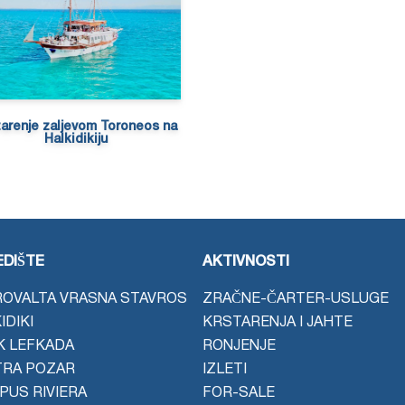
tarenje zaljevom Toroneos na
Halkidikiju
DIŠTE
AKTIVNOSTI
OVALTA VRASNA STAVROS
ZRAČNE-ČARTER-USLUGE
IDIKI
KRSTARENJA I JAHTE
K LEFKADA
RONJENJE
TRA POZAR
IZLETI
PUS RIVIERA
FOR-SALE