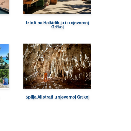
Izleti na Halkidikiju i u sjevernoj
Grčkoj
Špilja Alistrati u sjevernoj Grčkoj