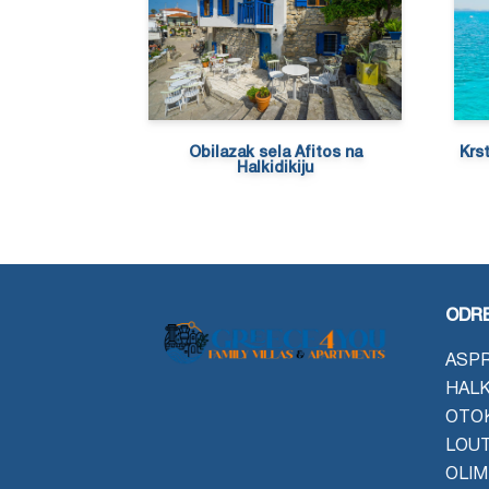
Obilazak sela Afitos na
Krs
Halkidikiju
ODRE
ASPR
HALK
OTO
LOU
OLIM