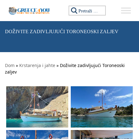
Preskoči na sadržaj
Tražiti:
DOŽIVITE ZADIVLJUJUĆI TORONEOSKI ZALJEV
Dom
»
Krstarenja i jahte
» Doživite zadivljujući Toroneoski
zaljev