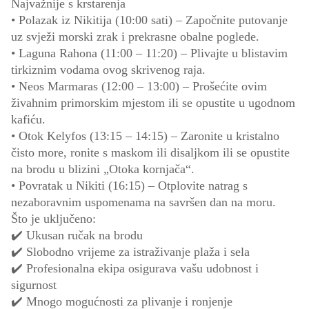
Najvažnije s krstarenja
• Polazak iz Nikitija (10:00 sati) – Započnite putovanje
uz svježi morski zrak i prekrasne obalne poglede.
• Laguna Rahona (11:00 – 11:20) – Plivajte u blistavim
tirkiznim vodama ovog skrivenog raja.
• Neos Marmaras (12:00 – 13:00) – Prošećite ovim
živahnim primorskim mjestom ili se opustite u ugodnom
kafiću.
• Otok Kelyfos (13:15 – 14:15) – Zaronite u kristalno
čisto more, ronite s maskom ili disaljkom ili se opustite
na brodu u blizini „Otoka kornjača“.
• Povratak u Nikiti (16:15) – Otplovite natrag s
nezaboravnim uspomenama na savršen dan na moru.
Što je uključeno:
✔️ Ukusan ručak na brodu
✔️ Slobodno vrijeme za istraživanje plaža i sela
✔️ Profesionalna ekipa osigurava vašu udobnost i
sigurnost
✔️ Mnogo mogućnosti za plivanje i ronjenje