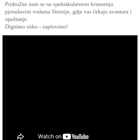
Pridružite nam se na spektakularnom krstarenju
pjenušavim vodama Sitonije, gdje vas čekaju avantura i
opuštanje.
Dignimo sidra - zaplovimo!