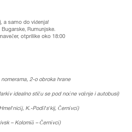
j, a samo do viđenja!
o Bugarske, Rumunjske.
navečer, otprilike oko 18:00
-h nomerama, 2-o obroka hrane
arkív idealno stiču se pod noćne vožnje i autobusi)
Hmelʹnicíj, K.-Podílʹsʹkij, Černívcí)
kivsk – Kolomíâ – Černívcí)