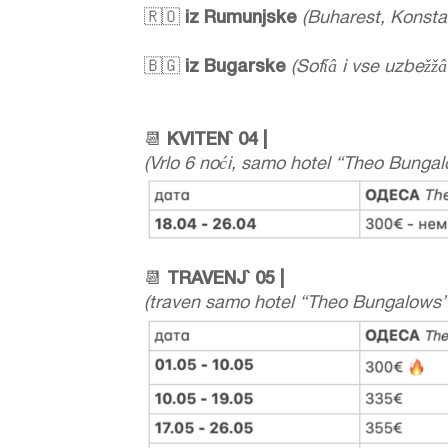
🇷🇴
iz Rumunjske
(Buharest, Konsta
🇧🇬
iz Bugarske
(Sofíâ i vse uzbežž
📆
KVITEN` 04 |
(Vrlo 6 noći, samo hotel “Theo Bungal
📆
TRAVENJ` 05 |
(traven samo hotel “Theo Bungalows” 