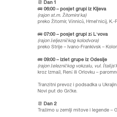
📆
Dan 1
🚌
06:00 – posjet grupi iz Kijeva
(rajon st.m. Žitomirsʹka)
preko Žitomir, Vínnicû, Hmelʹnicíj, K.-P
🚌
07:00 – posjet grupi zí Lʹvova
(rajon željezničkog kolodvora)
preko Strije – Ivano-Frankivsk – Kolo
🚌
09:00 – izlet grupe iz Odesije
(rajon železničkog vokzalu, vul. Ítalíjsʹk
kroz Izmaíl, Rení ili Orlovku – parom
Tranzitni prevoz i podsadka u Ukrajini
Novi put do Grčke.
📆
Dan 2
Tražimo u zemlji mitove i legende – G