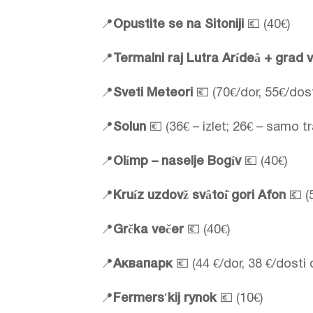
📍
Opustite se na Sitoniji
💶 (40€)
📍
Termalni raj Lutra Arídeâ + grad
📍
Sveti Meteori
💶 (70€/dor, 55€/dos
📍
Solun
💶 (36€ – izlet; 26€ – samo tr
📍
Olímp – naselje Bogív
💶 (40€)
📍
Kruíz uzdovž svâtoí̈ gori Afon
💶 (
📍
Grčka večer
💶 (40€)
📍
Аквапарк
💶 (44 €/dor, 38 €/dosti 
📍
Fermersʹkij rynok
💶 (10€)