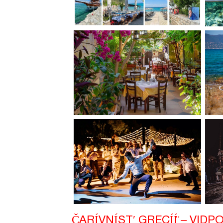
ČARÍVNÍSTʹ̱ GRECÍÍ̈ – VID