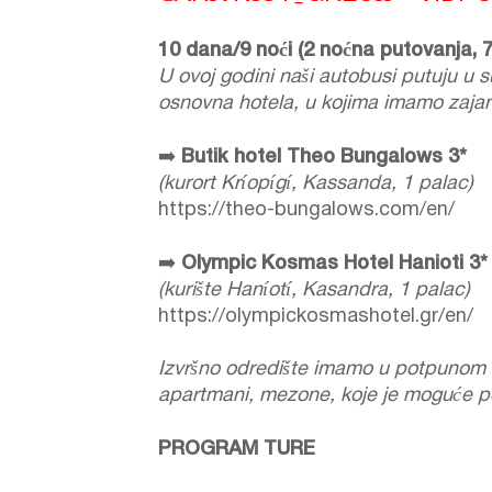
10 dana/9 noći (2 noćna putovanja, 7
U ovoj godini naši autobusi putuju u su
osnovna hotela, u kojima imamo zaja
➡️
Butik hotel Theo Bungalows 3*
(kurort Kríopígí, Kassanda, 1 palac)
https://theo-bungalows.com/en/
➡️
Olympic Kosmas Hotel Hanioti 3*
(kurište Haníotí, Kasandra, 1 palac)
https://olympickosmashotel.gr/en/
Izvršno odredište imamo u potpunom up
apartmani, mezone, koje je moguće podi
PROGRAM TURE