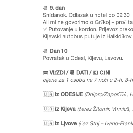
📆
9. dan
Snídanok. Odlazak u hotel do 09:30.
Ali mi ne govorimo o Grčkoj – pročita
✅ Putovanje u kordon. Prijevoz prek
Kijevski autobus putuje iz Halkidíkov 
📆
Dan 10
Povratak u Odesi, Kijevu, Lavovu.
🚌
VIÍ̈ZDI / 📆 DATI / 💶 CÍNI
cijene za 1 osobu na 7 noći u 2-h, 3
🇺🇦
iz ODESIJE
(Dnípro/Zaporížžâ, H
🇺🇦
iz Kijeva
(čerez Žitomir, Vínnicû, 
🇺🇦
iz Ljvove
(čez Strij – Ivano-Fran