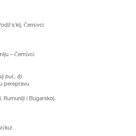
odílʹsʹkij, Černívcí
miju – Černívcí
ij bul., 6)
nu perepravu
, Rumuniji i Bugarskoj.
rčku!