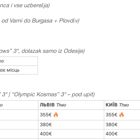
nca i vse uzberežja)
â od Varni do Burgasa + Plovdív)
ows” 3*, dolazak samo iz Odesije)
3* | “Olympic Kosmas” 3* – pod upit)