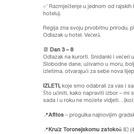
✅ Razmještenje u jednom od rajskih k
hotelu).
Regija zna svoju prvobitnu prirodu, pl
Odlazak u hotel. Večerâ.
📆
Dan 3 – 8
Odlazak na kurorti. Snidanki i večeri 
Slobodne dane, uživamo u moru, bol
izletima, otvarajući za sebe nova lij
IZLETI,
koje smo odabrali za vas i s
Što učiniti, kako napraviti izbor – mi
sada i u roku ne možete vidjeti…(kož
📍
Afitos
– progulka najnovijim gradski
📍
Kruí̈z Toronejskomu zatokoû
💶 (