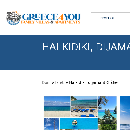
Preskoči na sadržaj
Tražiti:
HALKIDIKI, DIJA
Dom
»
Izleti
» Halkidiki, dijamant Grčke