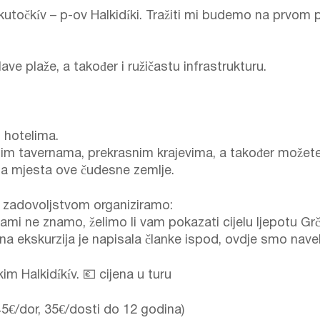
utočkív – p-ov Halkidíki. Tražiti mi budemo na prvom 
ave plaže, a također i ružičastu infrastrukturu.
u hotelima.
jim tavernama, prekrasnim krajevima, a također možet
epa mjesta ove čudesne zemlje.
a zadovoljstvom organiziramo:
 sami ne znamo, želimo li vam pokazati cijelu ljepotu Grč
na ekskurzija je napisala članke ispod, ovdje smo nave
m Halkidíkív. 💶 cijena u turu
45€/dor, 35€/dosti do 12 godina)