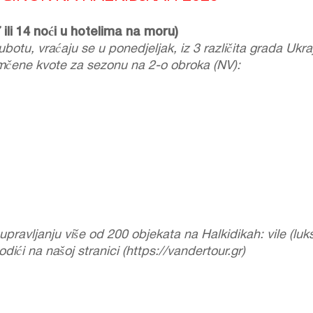
 ili 14 noći u hotelima na moru)
botu, vraćaju se u ponedjeljak, iz 3 različita grada Ukra
mčene kvote za sezonu na 2-o obroka (NV):
ravljanju više od 200 objekata na Halkidikah: vile (luks
ći na našoj stranici (https://vandertour.gr)