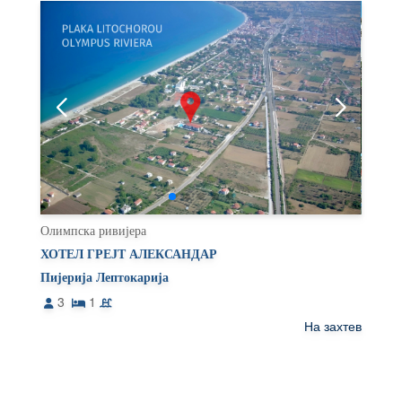
Олимпска ривијера
ХОТЕЛ ГРЕЈТ АЛЕКСАНДАР
Пијерија Лептокарија
3
1
На захтев