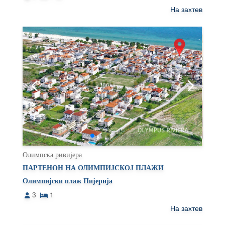
На захтев
Олимпска ривијера
ПАРТЕНОН НА ОЛИМПИЈСКОЈ ПЛАЖИ
Олимпијски плаж Пијерија
3
1
На захтев