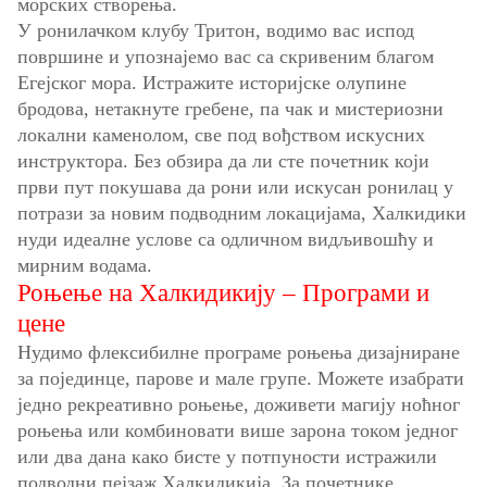
морских створења.
У ронилачком клубу Тритон, водимо вас испод
површине и упознајемо вас са скривеним благом
Егејског мора. Истражите историјске олупине
бродова, нетакнуте гребене, па чак и мистериозни
локални каменолом, све под вођством искусних
инструктора. Без обзира да ли сте почетник који
први пут покушава да рони или искусан ронилац у
потрази за новим подводним локацијама, Халкидики
нуди идеалне услове са одличном видљивошћу и
мирним водама.
Роњење на Халкидикију – Програми и
цене
Нудимо флексибилне програме роњења дизајниране
за појединце, парове и мале групе. Можете изабрати
једно рекреативно роњење, доживети магију ноћног
роњења или комбиновати више зарона током једног
или два дана како бисте у потпуности истражили
подводни пејзаж Халкидикија. За почетнике,