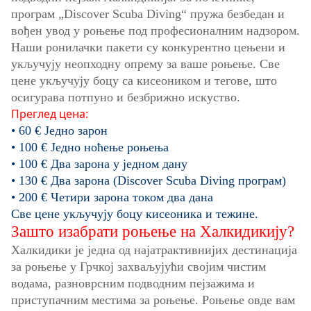
програм „Discover Scuba Diving“ пружа безбедан и
вођен увод у роњење под професионалним надзором.
Наши ронилачки пакети су конкурентно цењени и
укључују неопходну опрему за ваше роњење. Све
цене укључују боцу са кисеоником и тегове, што
осигурава потпуно и безбрижно искуство.
Преглед цена:
• 60 € Једно зарон
• 100 € Једно ноћење роњења
• 100 € Два зарона у једном дану
• 130 € Два зарона (Discover Scuba Diving програм)
• 200 € Четири зарона током два дана
Све цене укључују боцу кисеоника и тежине.
Зашто изабрати роњење на Халкидикију?
Халкидики је једна од најатрактивнијих дестинација
за роњење у Грчкој захваљујући својим чистим
водама, разноврсним подводним пејзажима и
приступачним местима за роњење. Роњење овде вам