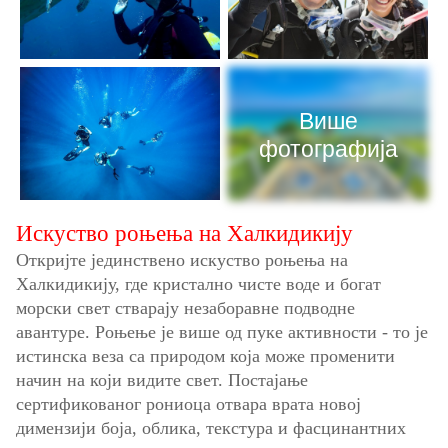
Више
фотографија
Искуство роњења на Халкидикију
Откријте јединствено искуство роњења на
Халкидикију, где кристално чисте воде и богат
морски свет стварају незаборавне подводне
авантуре. Роњење је више од пуке активности - то је
истинска веза са природом која може променити
начин на који видите свет. Постајање
сертификованог рониоца отвара врата новој
димензији боја, облика, текстура и фасцинантних