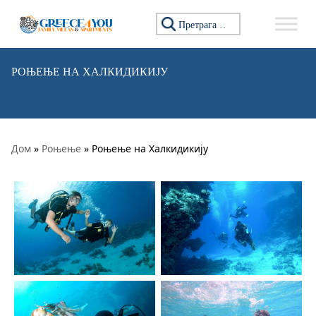
Прескочи на садржај
Претражи:
РОЊЕЊЕ НА ХАЛКИДИКИЈУ
Дом
»
Роњење
» Роњење на Халкидикију