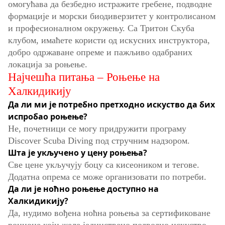
омогућава да безбедно истражите гребене, подводне
формације и морски биодиверзитет у контролисаном
и професионалном окружењу. Са Тритон Скуба
клубом, имаћете користи од искусних инструктора,
добро одржаване опреме и пажљиво одабраних
локација за роњење.
Најчешћа питања – Роњење на
Халкидикију
Да ли ми је потребно претходно искуство да бих
испробао роњење?
Не, почетници се могу придружити програму
Discover Scuba Diving под стручним надзором.
Шта је укључено у цену роњења?
Све цене укључују боцу са кисеоником и тегове.
Додатна опрема се може организовати по потреби.
Да ли је ноћно роњење доступно на
Халкидикију?
Да, нудимо вођена ноћна роњења за сертификоване