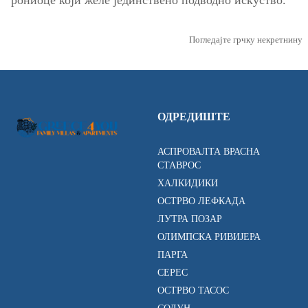
рониоце који желе јединствено подводно искуство.
Погледајте грчку некретнину
ОДРЕДИШТЕ
АСПРОВАЛТА ВРАСНА
СТАВРОС
ХАЛКИДИКИ
ОСТРВО ЛЕФКАДА
ЛУТРА ПОЗАР
ОЛИМПСКА РИВИЈЕРА
ПАРГА
СЕРЕС
ОСТРВО ТАСОС