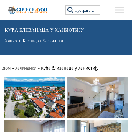
Претражи:
КУЋА БЛИЗАНАЦА У ХАНИОТИЈУ
Ханиоти Касандра Халкидики
Дом
»
Халкидики
»
Кућа близанаца у Ханиотију