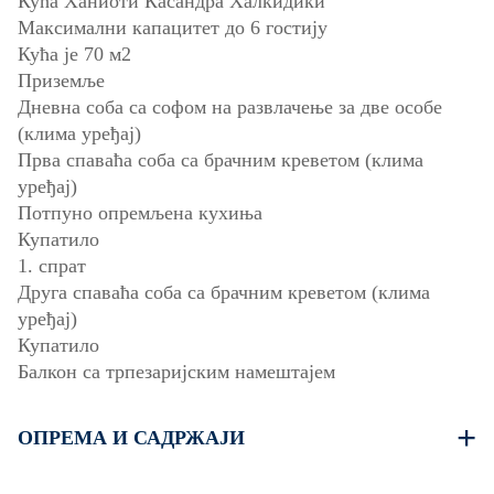
Кућа Ханиоти Касандра Халкидики
Максимални капацитет до 6 гостију
Кућа је 70 м2
Приземље
Дневна соба са софом на развлачење за две особе
(клима уређај)
Прва спаваћа соба са брачним креветом (клима
уређај)
Потпуно опремљена кухиња
Купатило
1. спрат
Друга спаваћа соба са брачним креветом (клима
уређај)
Купатило
Балкон са трпезаријским намештајем
ОПРЕМА И САДРЖАЈИ
Постељина и пешкири