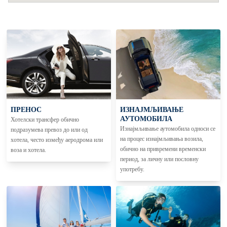
ПРЕНОС
ИЗНАЈМЉИВАЊЕ
АУТОМОБИЛА
Хотелски трансфер обично
Изнајмљивање аутомобила односи се
подразумева превоз до или од
на процес изнајмљивања возила,
хотела, често између аеродрома или
обично на привремени временски
воза и хотела.
период, за личну или пословну
употребу.