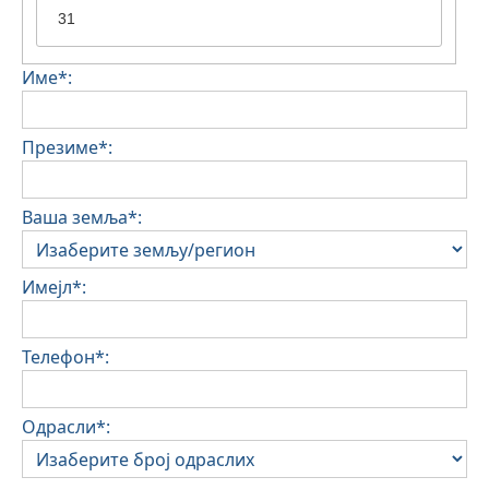
31
Име*:
Презиме*:
Ваша земља*:
Имејл*:
Телефон*:
Одрасли*: