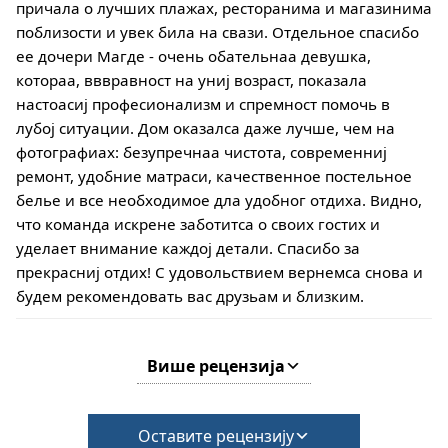
причала о лучших плажах, ресторанима и магазинима
поблизости и увек била на свази. Отдельное спасибо
ее дочери Магде - очень обательнаа девушка,
котораа, вввравност на униј возраст, показала
настоасиј професионализм и спремност помочь в
лубој ситуации. Дом оказалса даже лучше, чем на
фотографиах: безупречнаа чистота, современниј
ремонт, удобние матраси, качественное постельное
белье и все необходимое дла удобног отдиха. Видно,
что команда искрене заботитса о своих гостих и
уделает внимание каждој детали. Спасибо за
прекрасниј отдих! С удовольствием вернемса снова и
будем рекомендовать вас друзьам и близким.
Више рецензија
Оставите рецензију