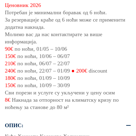
Ценовник 2026
Потребан је минимални боравак од 6 ноћи.
За резервације краће од 6 ноћи може се применити
додатна накнада.
Молимо вас да нас контактирате за више
информација.
90€
по ноћи,
01/05
–
10/06
150€
по ноћи,
10/06
–
06/07
210€
по ноћи,
06/07
–
22/07
240€
по ноћи,
22/07
–
01/09
● 200€
discount
180€
по ноћи,
01/09
–
10/09
150€
по ноћи,
10/09
–
30/09
Сви порези и услуге су укључени у цену осим
8€
Накнада за отпорност на климатску кризу по
ноћењу за станове до 80 м²
ОПИС: