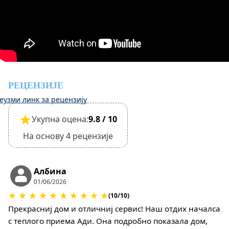
Међутим, одјава је могућа тек након прегледа
општег стања куће.
Кућни љубимци нису дозвољени
РЕЦЕНЗИЈЕ
еузми линк за рецензију
★
Укупна оцена:
9.8 / 10
На основу 4 рецензије
Албина
01/06/2026
★
★
★
★
★
★
★
★
★
★
(10/10)
Прекрасниј дом и отличниј сервис! Наш отдих началса
с теплого приема Ади. Она подробно показала дом,