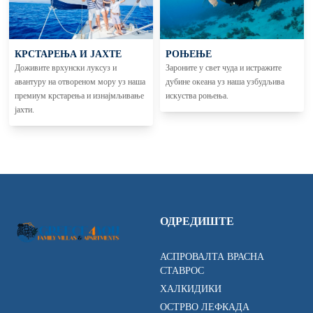
КРСТАРЕЊА И ЈАХТЕ
РОЊЕЊЕ
Доживите врхунски луксуз и
Зароните у свет чуда и истражите
авантуру на отвореном мору уз наша
дубине океана уз наша узбудљива
премиум крстарења и изнајмљивање
искуства роњења.
јахти.
ОДРЕДИШТЕ
АСПРОВАЛТА ВРАСНА
СТАВРОС
ХАЛКИДИКИ
ОСТРВО ЛЕФКАДА