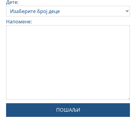
Дете:
Напомене:
ПОШАЉИ