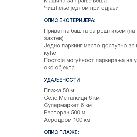
Машина за прање веша
Чишћење једном при одјави
ОПИС ЕКСТЕРИЈЕРА:
Приватна башта са роштиљем (на
захтев)
Једно паркинг место доступно за 
куће
Постоји могућност паркирања на 
око објекта
УДАЉЕНОСТИ
Плажа 50 м
Село Метагкици 6 км
Супермаркет 6 км
Ресторан 500 м
Аеродром 100 км
ОПИС ПЛАЖЕ: