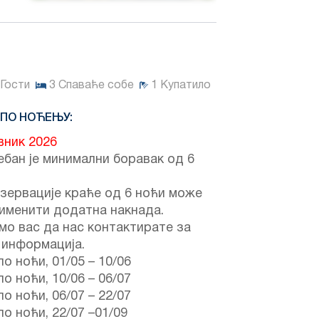
Гости
3
Спаваће собе
1
Купатило
 ПО НОЋЕЊУ:
вник 2026
бан је минимални боравак од 6
зервације краће од 6 ноћи може
именити додатна накнада.
о вас да нас контактирате за
 информација.
по ноћи,
01/05
–
10/06
по ноћи,
10/06
–
06/07
по ноћи,
06/07
–
22/07
по ноћи,
22/07
–
01/09