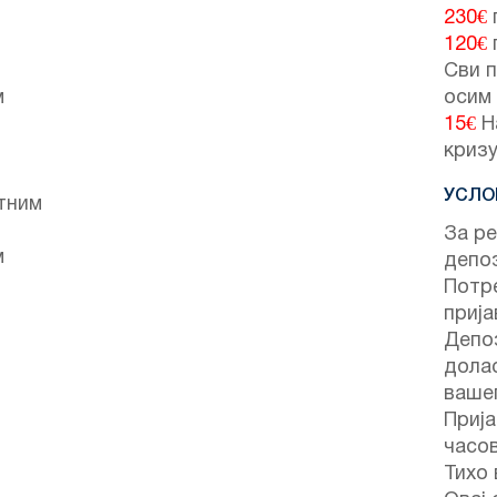
230€
120€
Сви п
м
осим
15€
Н
кризу
УСЛО
тним
За ре
м
депо
Потре
прија
Депоз
долас
вашег
Прија
часо
Тихо 