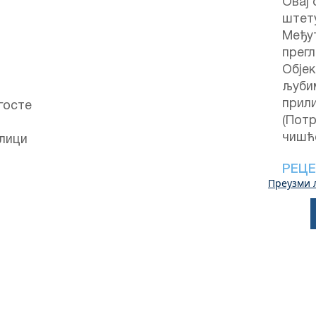
Овај 
штету
Међут
прегл
Објек
љуби
прили
госте
(Потр
чишћ
улици
РЕЦЕ
Преузми 