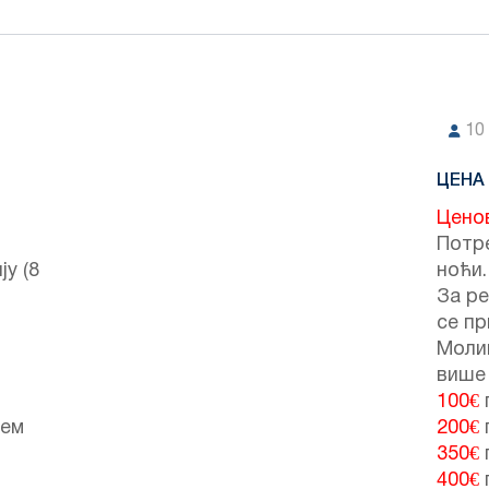
10
ЦЕНА
Цено
Потре
у (8
ноћи.
За ре
се пр
Молим
више
100€
јем
200€
350€
400€