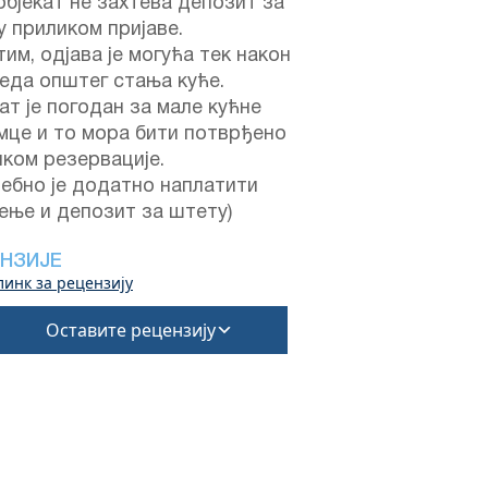
објекат не захтева депозит за
 приликом пријаве.
им, одјава је могућа тек након
еда општег стања куће.
ат је погодан за мале кућне
мце и то мора бити потврђено
ком резервације.
ебно је додатно наплатити
ење и депозит за штету)
НЗИЈЕ
линк за рецензију
Оставите рецензију