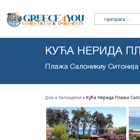
Претражи:
КУЋА НЕРИДА П
Плажа Салоникиу Ситонија
Дом
»
Халкидики
»
Кућа Нерида Плажа Сал