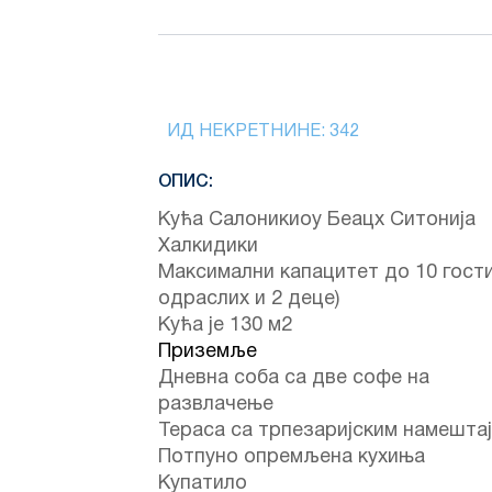
ИД НЕКРЕТНИНЕ:
342
ОПИС:
Кућа Салоникиоу Беацх Ситонија
Халкидики
Максимални капацитет до 10 гостиј
одраслих и 2 деце)
Кућа је 130 м2
Приземље
Дневна соба са две софе на
развлачење
Тераса са трпезаријским намешта
Потпуно опремљена кухиња
Купатило