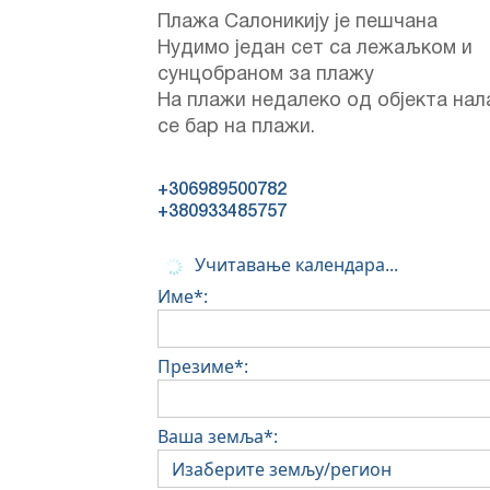
Плажа Салоникију је пешчана
Нудимо један сет са лежаљком и
сунцобраном за плажу
На плажи недалеко од објекта нал
се бар на плажи.
+306989500782
+380933485757
Учитавање календара...
Име*:
Презиме*:
Ваша земља*: