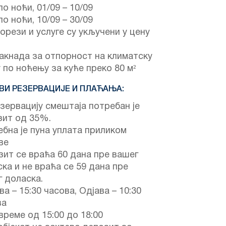
по ноћи,
01/09
–
10/09
по ноћи,
10/09
–
30/09
орези и услуге су укључени у цену
акнада за отпорност на климатску
 по ноћењу за куће преко 80 м²
ВИ РЕЗЕРВАЦИЈЕ И ПЛАЋАЊА:
зервацију смештаја потребан је
зит од 35%.
бна је пуна уплата приликом
ве
ит се враћа 60 дана пре вашег
ка и не враћа се 59 дана пре
 доласка.
ва – 15:30 часова, Одјава – 10:30
ва
време од 15:00 до 18:00