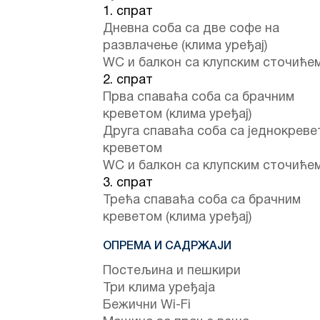
1. спрат
Дневна соба са две софе на
развлачење (клима уређај)
WC и балкон са клупским сточиће
2. спрат
Прва спаваћа соба са брачним
креветом (клима уређај)
Друга спаваћа соба са једнокреве
креветом
WC и балкон са клупским сточиће
3. спрат
Трећа спаваћа соба са брачним
креветом (клима уређај)
ОПРЕМА И САДРЖАЈИ
Постељина и пешкири
Три клима уређаја
Бежични Wi-Fi