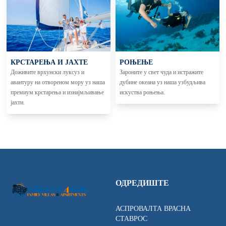
КРСТАРЕЊА И ЈАХТЕ
РОЊЕЊЕ
Доживите врхунски луксуз и
Зароните у свет чуда и истражите
авантуру на отвореном мору уз наша
дубине океана уз наша узбудљива
премиум крстарења и изнајмљивање
искуства роњења.
јахти.
ОДРЕДИШТЕ
АСПРОВАЛТА ВРАСНА
СТАВРОС