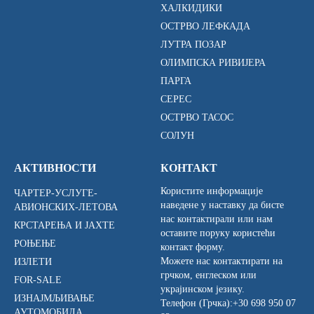
ХАЛКИДИКИ
ОСТРВО ЛЕФКАДА
ЛУТРА ПОЗАР
ОЛИМПСКА РИВИЈЕРА
ПАРГА
СЕРЕС
ОСТРВО ТАСОС
СОЛУН
АКТИВНОСТИ
КОНТАКТ
Користите информације
ЧАРТЕР-УСЛУГЕ-
наведене у наставку да бисте
АВИОНСКИХ-ЛЕТОВА
нас контактирали или нам
КРСТАРЕЊА И ЈАХТЕ
оставите поруку користећи
РОЊЕЊЕ
контакт форму.
Можете нас контактирати на
ИЗЛЕТИ
грчком, енглеском или
FOR-SALE
украјинском језику.
ИЗНАЈМЉИВАЊЕ
Телефон (Грчка):
+30 698 950 07
АУТОМОБИЛА