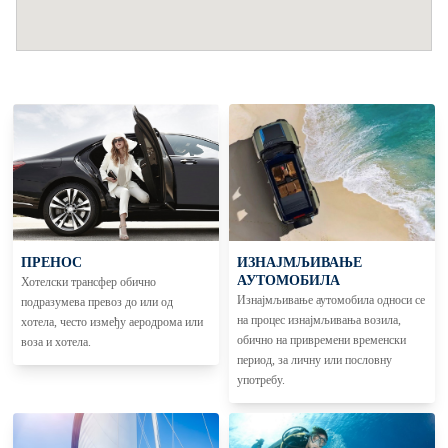
ПРЕНОС
ИЗНАЈМЉИВАЊЕ
АУТОМОБИЛА
Хотелски трансфер обично
Изнајмљивање аутомобила односи се
подразумева превоз до или од
на процес изнајмљивања возила,
хотела, често између аеродрома или
обично на привремени временски
воза и хотела.
период, за личну или пословну
употребу.