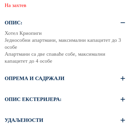
На захтев
ОПИС:
Хотел Криопиги
Једнособни апартмани, максимални капацитет до 3
особе
Апартмани са две спаваће собе, максимални
капацитет до 4 особе
ОПРЕМА И САДРЖАЈИ
Тераса или балкон са трпезаријским намештајем
Опремљена мини кухиња
ОПИС ЕКСТЕРИЈЕРА:
Постељина и пешкири
Клима уређај
Башта са роштиљем (на захтев)
Бежични Wi-Fi
Једно паркинг место је доступно за сваки стан*
УДАЉЕНОСТИ
Постоји могућност паркирања на улици око објекта