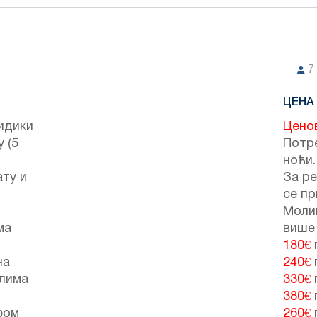
7
ЦЕНА
идики
Цено
 (5
Потре
ноћи.
ту и
За ре
се пр
Молим
ма
више
180€
на
240€
клима
330€
380€
фом
260€