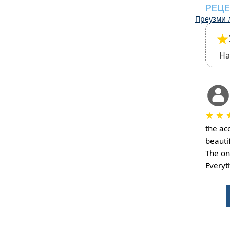
РЕЦЕ
Преузми 
★
На
★
★
the ac
beauti
The on
Everyth