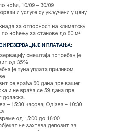
по ноћи,
10/09
–
30/09
орези и услуге су укључени у цену
кнада за отпорност на климатску
 по ноћењу за станове до 80 м²
ВИ РЕЗЕРВАЦИЈЕ И ПЛАЋАЊА:
зервацију смештаја потребан је
зит од 35%.
бна је пуна уплата приликом
ве
ит се враћа 60 дана пре вашег
ка и не враћа се 59 дана пре
 доласка.
ва – 15:30 часова, Одјава – 10:30
ва
време од 15:00 до 18:00
објекат не захтева депозит за