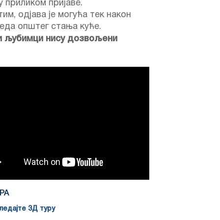
 приликом пријаве.
им, одјава је могућа тек након
еда општег стања куће.
и љубимци нису дозвољени
РА
едајте 3Д туру