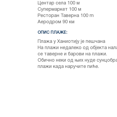
Центар села 100 м
Супермаркет 100 м
Ресторан Таверна 100 m
Аеродром 90 км
ОПИС ПЛАЖЕ:
Плажа у Ханиотију је пешчана
На плажи недалеко од објекта нал
се таверне и барови на плажи.
Обично неки од њих нуде сунцобр
плажи када наручите пиће.