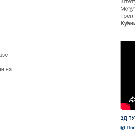
штету
Међут
прегл
Кућн
азе
ан на
3Д ТУ
Погл