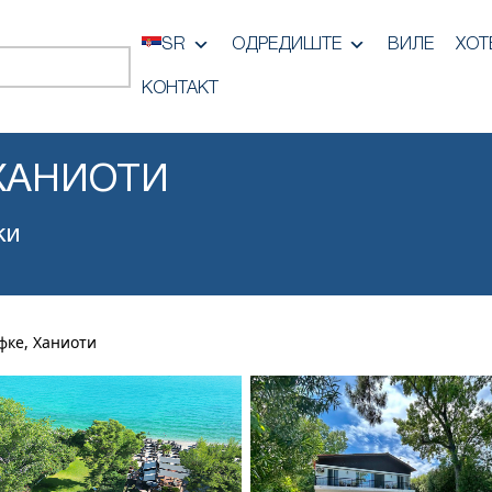
SR
ОДРЕДИШТЕ
ВИЛЕ
ХОТ
КОНТАКТ
 ХАНИОТИ
ки
фке, Ханиоти