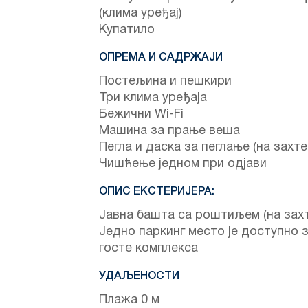
(клима уређај)
Купатило
ОПРЕМА И САДРЖАЈИ
Постељина и пешкири
Три клима уређаја
Бежични Wi-Fi
Машина за прање веша
Пегла и даска за пеглање (на захте
Чишћење једном при одјави
ОПИС ЕКСТЕРИЈЕРА:
Јавна башта са роштиљем (на захт
Једно паркинг место је доступно 
госте комплекса
УДАЉЕНОСТИ
Плажа 0 м