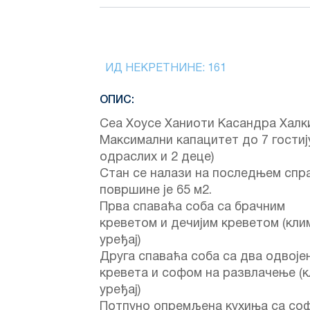
ИД НЕКРЕТНИНЕ:
161
ОПИС:
Сеа Хоусе Ханиоти Касандра Халк
Максимални капацитет до 7 гостију
одраслих и 2 деце)
Стан се налази на последњем спра
површине је 65 м2.
Прва спаваћа соба са брачним
креветом и дечијим креветом (кли
уређај)
Друга спаваћа соба са два одвоје
кревета и софом на развлачење (
уређај)
Потпуно опремљена кухиња са со