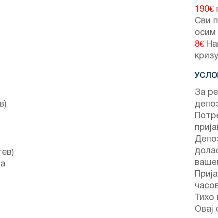
190€
Сви п
осим
8€
На
кризу
УСЛО
За ре
в)
депо
Потре
прија
Депоз
долас
ев)
вашег
за
Прија
часо
Тихо 
Овај 