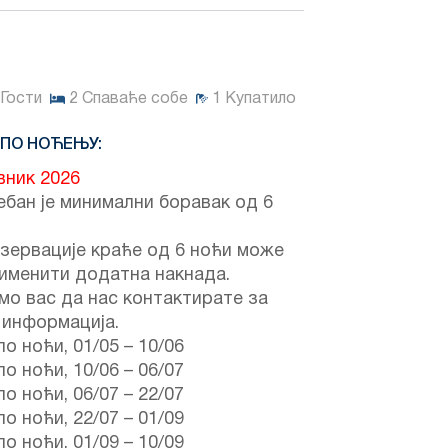
Гости
2
Спаваће собе
1
Купатило
 ПО НОЋЕЊУ:
вник 2026
бан је минимални боравак од 6
зервације краће од 6 ноћи може
именити додатна накнада.
о вас да нас контактирате за
 информација.
по ноћи,
01/05
–
10/06
по ноћи,
10/06
–
06/07
по ноћи,
06/07
–
22/07
по ноћи,
22/07
–
01/09
по ноћи,
01/09
–
10/09