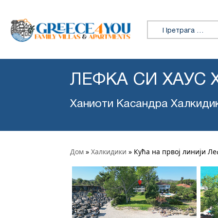
Претражи:
ЛЕФКА СИ ХАУС
Ханиоти Касандра Халкиди
Дом
»
Халкидики
»
Кућа на првој линији Ле