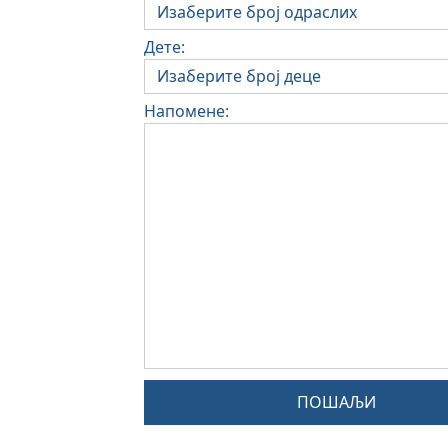
Дете:
Напомене:
ПОШАЉИ