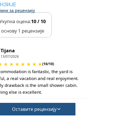
НЗИЈЕ
линк за рецензију
Укупна оцена:
10 / 10
 основу 1 рецензије
Tijana
13/07/2026
★
★
★
★
★
★
★
★
(10/10)
commodation is fantastic, the yard is
ful, a real vacation and real enjoyment.
ly drawback is the small shower cabin.
ing else is excellent.
Оставите рецензију