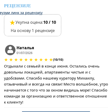
РЕЦЕНЗИЈЕ
еузми линк за рецензију
★
Укупна оцена:
10 / 10
На основу 1 рецензије
Наталья
01/07/2026
★
★
★
★
★
★
★
★
★
★
(10/10)
Отдыхали с семьей в конце июня. Остались очень
довольны локацией, апартаменты чистые и с
удобсвами. Спасибо нашему куратору Михаилу,
отзывчивый и всегда на связи! Место волшебное, утро
начинается с того что за окном видишь море! Спасибо
команде за организацию и ответственное отношение
к клиенту!