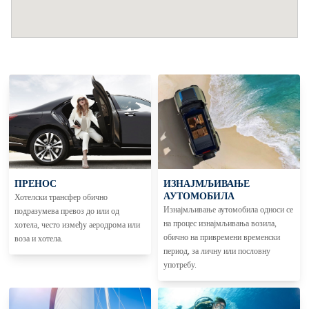
ПРЕНОС
ИЗНАЈМЉИВАЊЕ
АУТОМОБИЛА
Хотелски трансфер обично
Изнајмљивање аутомобила односи се
подразумева превоз до или од
на процес изнајмљивања возила,
хотела, често између аеродрома или
обично на привремени временски
воза и хотела.
период, за личну или пословну
употребу.