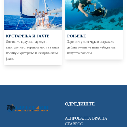
КРСТАРЕЊА И ЈАХТЕ
РОЊЕЊЕ
Доживите врхунски луксуз и
Зароните у свет чуда и истражите
авантуру на отвореном мору уз наша
дубине океана уз наша узбудљива
премиум крстарења и изнајмљивање
искуства роњења.
јахти.
ОДРЕДИШТЕ
АСПРОВАЛТА ВРАСНА
СТАВРОС