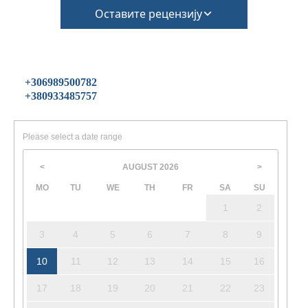
Оставите рецензију
+306989500782
+380933485757
Please select a date range
AUGUST
2026
<
>
MO
TU
WE
TH
FR
SA
SU
1
2
3
4
5
6
7
8
9
10
11
12
13
14
15
16
17
18
19
20
21
22
23