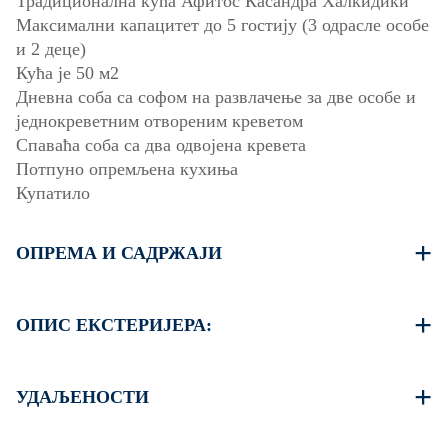
Традиционална кућа Афитос Касандра Халкидики
Максимални капацитет до 5 гостију (3 одрасле особе
и 2 деце)
Кућа је 50 м2
Дневна соба са софом на развлачење за две особе и
једнокреветним отвореним креветом
Спаваћа соба са два одвојена кревета
Потпуно опремљена кухиња
Купатило
ОПРЕМА И САДРЖАЈИ
Постељина и пешкири
Клима уређај
ОПИС ЕКСТЕРИЈЕРА:
Бежични Wi-Fi
Машина за прање веша
Приватна тераса са роштиљем (на захтев)
Пегла и даска за пеглање
Постоји могућност паркирања на улици испред куће
УДАЉЕНОСТИ
Чишћење једном при одјави
Афитос је традиционално грчко село које је сачувало
шарм прошлог века. Изаберите одмор у Афитосу за
Плажа 90 м