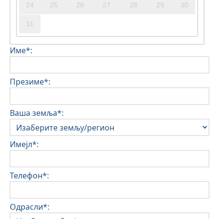
24
25
26
27
28
29
30
31
Име*:
Презиме*:
Ваша земља*:
Имејл*:
Телефон*:
Одрасли*: