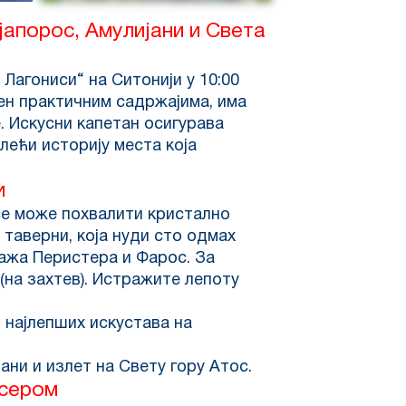
апорос, Амулијани и Света
Лагониси“ на Ситонији у 10:00
љен практичним садржајима, има
. Искусни капетан осигурава
лећи историју места која
и
 се може похвалити кристално
 таверни, која нуди сто одмах
ажа Перистера и Фарос. За
(на захтев). Истражите лепоту
д најлепших искустава на
ни и излет на Свету гору Атос.
исером