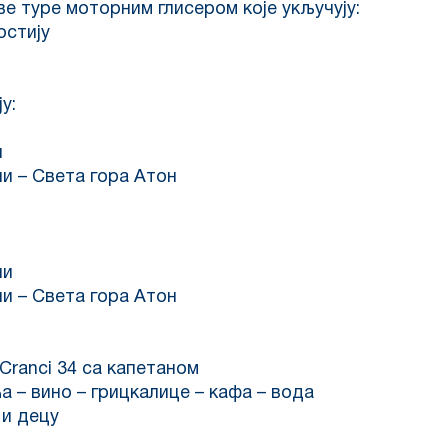
 туре моторним глисером које укључују:
остију
у:
и
и – Света гора Атон
ни
и – Света гора Атон
 Cranci 34 са капетаном
а – вино – грицкалице – кафа – вода
 и децу