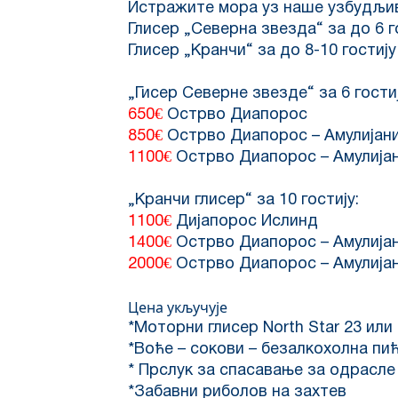
Истражите мора уз наше узбудљиве
Глисер „Северна звезда“ за до 6 г
Глисер „Кранчи“ за до 8-10 гостију
„Гисер Северне звезде“ за 6 гостиј
650€
Острво Диапорос
850€
Острво Диапорос – Амулијан
1100€
Острво Диапорос – Амулијан
„Кранчи глисер“ за 10 гостију:
1100€
Дијапорос Ислинд
1400€
Острво Диапорос – Амулија
2000€
Острво Диапорос – Амулијан
Цена укључује
*Моторни глисер North Star 23 или
*Воће – сокови – безалкохолна пић
* Прслук за спасавање за одрасле
*Забавни риболов на захтев