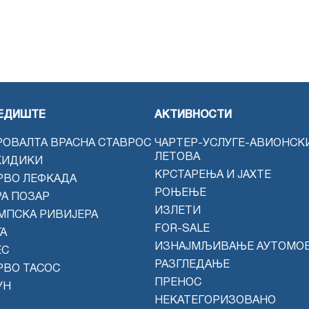
ЕДИШТЕ
АКТИВНОСТИ
РОВАЛТА ВРАСНА СТАВРОС
ЧАРТЕР-УСЛУГЕ-АВИОНСК
ЛЕТОВА
КИДИКИ
КРСТАРЕЊА И ЈАХТЕ
РВО ЛЕФКАДА
РОЊЕЊЕ
РА ПОЗАР
ИЗЛЕТИ
МПСКА РИВИЈЕРА
FOR-SALE
А
ИЗНАЈМЉИВАЊЕ АУТОМО
ЕС
РАЗГЛЕДАЊЕ
РВО ТАСОС
ПРЕНОС
УН
НЕКАТЕГОРИЗОВАНО