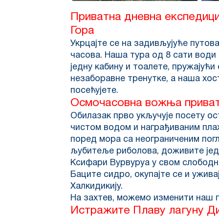
Приватна дневна експедици
Гора
Укрцајте се на задивљујуће путов
часова. Наша тура од 8 сати води
једну кабину и тоалете, пружајући
незаборавне тренутке, а наша хос
посећујете.
Осмочасовна вожња приват
Обилазак прво укључује посету ос
чистом водом и награђиваним плажа
поред мора са неограниченим пог
љубитеље риболова, доживите једи
Ксифари Вурвуруа у свом слободн
Баците сидро, окупајте се и ужива
Халкидикију.
На захтев, можемо изменити наш п
Истражите Плаву лагуну Ди