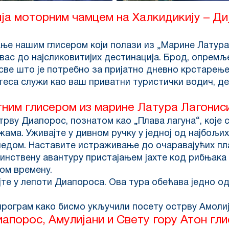
ја моторним чамцем на Халкидикију – Диј
ање нашим глисером који полази из „Марине Латура 
 вас до најсликовитијих дестинација. Брод, опрем
 све што је потребно за пријатно дневно крстарење
теса служи као ваш приватни туристички водич, де
ним глисером из марине Латура Лагонис
трву Диапорос, познатом као „Плава лагуна“, које
ма. Уживајте у дивном ручку у једној од најбољих
ледом. Наставите истраживање до очаравајућих пл
нствену авантуру пристајањем јахте код рибњака 
ом времену.
јте у лепоти Диапороса. Ова тура обећава једно о
рограм како бисмо укључили посету острву Амолија
апорос, Амулијани и Свету гору Атон гл