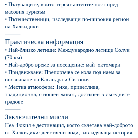
• Пътуващите, които търсят автентичност пред
масовия туризъм
• Пътешественици, изследващи по-широкия регион
на Халкидики
⸻
Практическа информация
• Най-близко летище: Международно летище Солун
(70 км)
• Най-добро време за посещение: май–октомври
• Придвижване: Препоръчва се кола под наем за
опознаване на Касандра и Ситония
• Местна атмосфера: Тиха, приветлива,
традиционна, с нощен живот, достъпен в съседните
градове
⸻
Заключителни мисли
Неа Фокия е дестинация, която съчетава най-доброто
от Халкидики: девствени води, завладяваща история