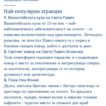
⸻
Най-популярни атракции
1.
Византийската кула на Свети Павел
Византийската кула от 15-ти век – най-
емблематичната забележителност на селото – се
извисява величествено над пристанището. Легендата
разказва, че апостол Павел някога се е укрил в
близкия свещен извор, който е достъпен и днес.
2.
Светият извор на Свети Павел (Агиасма)
Този атмосферен подземен параклис и сладководен
извор е място за поклонение и интригуваща спирка
за посетители, интересуващи се от история,
духовност или архитектура.
3.
Плаж Неа Фокия
Дълга, пясъчна брегова линия с бистра синя вода се
простира по протежение на селото. Тя предлага
шезлонги, чадъри, нежни вълни и няколко плажни
кафенета - чудесно място за спокоен ден край