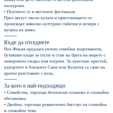
екскурзии.
• Потопете се в местните фестивали
През август около кулата и пристанището се
провеждат няколко културни събития и вечери с
музика на живо.
⸻
Къде да отседнете
Неа Фокия предлага уютни семейни апартаменти,
бутикови къщи за гости и стаи на брега на морето с
невероятна гледка към изгрева. За луксозен престой,
курортите в близките Сани или Калитея са само на
кратко разстояние с кола.
⸻
За кого е най-подходящо
• Семейства, търсещи безопасни плажове и спокойна
обстановка
• Двойки, търсещи романтично бягство на спокойна
и спокойна тема