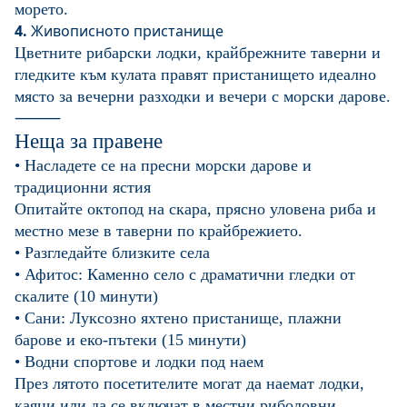
морето.
4.
Живописното пристанище
Цветните рибарски лодки, крайбрежните таверни и
гледките към кулата правят пристанището идеално
място за вечерни разходки и вечери с морски дарове.
⸻
Неща за правене
• Насладете се на пресни морски дарове и
традиционни ястия
Опитайте октопод на скара, прясно уловена риба и
местно мезе в таверни по крайбрежието.
• Разгледайте близките села
• Афитос: Каменно село с драматични гледки от
скалите (10 минути)
• Сани: Луксозно яхтено пристанище, плажни
барове и еко-пътеки (15 минути)
• Водни спортове и лодки под наем
През лятото посетителите могат да наемат лодки,
каяци или да се включат в местни риболовни