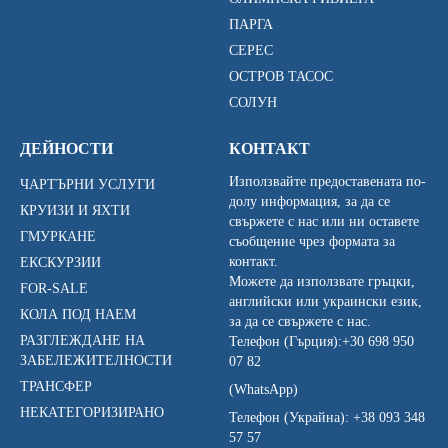
ПАРГА
СЕРЕС
ОСТРОВ ТАСОС
СОЛУН
ДЕЙНОСТИ
КОНТАКТ
Използвайте предоставената по-
ЧАРТЪРНИ УСЛУГИ
долу информация, за да се
КРУИЗИ И ЯХТИ
свържете с нас или ни оставете
ГМУРКАНЕ
съобщение чрез формата за
контакт.
ЕКСКУРЗИИ
Можете да използвате гръцки,
FOR-SALE
английски или украински език,
КОЛА ПОД НАЕМ
за да се свържете с нас.
РАЗГЛЕЖДАНЕ НА
Телефон (Гърция):
+30 698 950
ЗАБЕЛЕЖИТЕЛНОСТИ
07 82
ТРАНСФЕР
(WhatsApp)
НЕКАТЕГОРИЗИРАНО
Телефон (Украйна):
+38 093 348
57 57