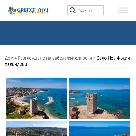
Премини към съдържанието
Търсене за:
Дом
»
Разглеждане на забележителности
» Село Неа Фокия
Халкидики