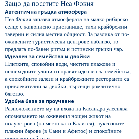
Защо да посетите Неа Фокия
Автентична гръцка атмосфера
Неа Фокия запазва атмосферата на малко рибарско
селце с живописно пристанище, тихи крайбрежни
таверни и силна местна общност. За разлика от по-
оживените туристически центрове наблизо, то
предлага по-бавен ритъм и истински гръцки чар.
Идеален за семейства и двойки
Плитките, спокойни води, чистите плажове и
пешеходните улици го правят идеален за семейства,
а спокойните залези и крайбрежните ресторанти са
привлекателни за двойки, търсещи романтично
бягство.
Удобна база за проучване
Разположението му на входа на Касандра улеснява
опознаването на оживения нощен живот на
полуострова (на места като Калитея), луксозните
плажни барове (в Сани и Афитос) и спокойните
природни пейзажи.