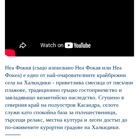
Неа Фокия (също изписвано Неа Фокая или Неа
Фокеа) е едно от най-очарователните крайбрежни
села на Халкидики - приветлива смесица от пясъчни
плажове, традиционно гръцко гостоприемство и
завладяващо византийско наследство. Сгушено в
северния край на полуостров Касандра, селото
служи като спокойна база за пътешественици,
търсещи релакс, местна култура и лесен достъп до
по-оживените курортни градове на Халкидики.
⸻