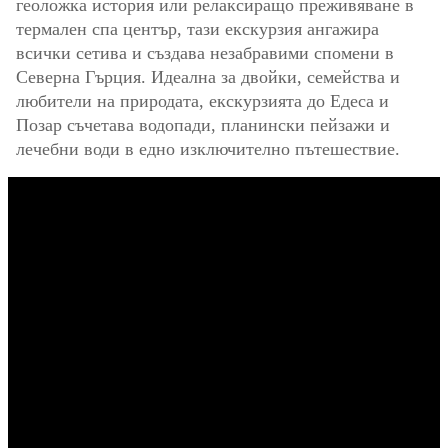
геоложка история или релаксиращо преживяване в
термален спа център, тази екскурзия ангажира
всички сетива и създава незабравими спомени в
Северна Гърция. Идеална за двойки, семейства и
любители на природата, екскурзията до Едеса и
Позар съчетава водопади, планински пейзажи и
лечебни води в едно изключително пътешествие.