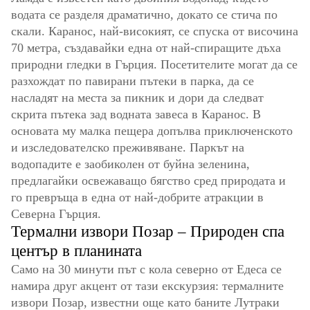
водата се разделя драматично, докато се стича по
скали. Каранос, най-високият, се спуска от височина
70 метра, създавайки една от най-спиращите дъха
природни гледки в Гърция. Посетителите могат да се
разхождат по павирани пътеки в парка, да се
насладят на места за пикник и дори да следват
скрита пътека зад водната завеса в Каранос. В
основата му малка пещера допълва приключенското
и изследователско преживяване. Паркът на
водопадите е заобиколен от буйна зеленина,
предлагайки освежаващо бягство сред природата и
го превръща в една от най-добрите атракции в
Северна Гърция.
Термални извори Позар – Природен спа
център в планината
Само на 30 минути път с кола северно от Едеса се
намира друг акцент от тази екскурзия: термалните
извори Позар, известни още като баните Лутраки