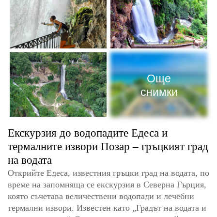
Още
снимки
Екскурзия до водопадите Едеса и
термалните извори Позар – гръцкият град
на водата
Открийте Едеса, известния гръцки град на водата, по
време на запомняща се екскурзия в Северна Гърция,
която съчетава величествени водопади и лечебни
термални извори. Известен като „Градът на водата и