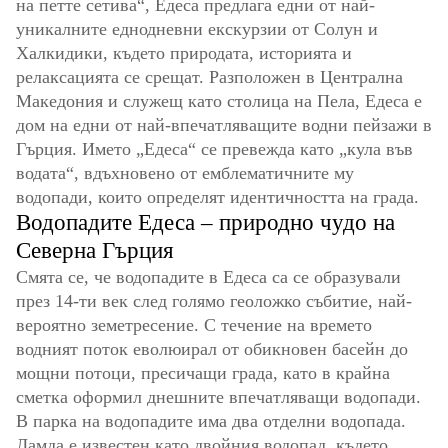
на петте сетива“, Едеса предлага едни от най-
уникалните еднодневни екскурзии от Солун и
Халкидики, където природата, историята и
релаксацията се срещат. Разположен в Централна
Македония и служещ като столица на Пела, Едеса е
дом на едни от най-впечатляващите водни пейзажи в
Гърция. Името „Едеса“ се превежда като „кула във
водата“, вдъхновено от емблематичните му
водопади, които определят идентичността на града.
Водопадите Едеса – природно чудо на
Северна Гърция
Смята се, че водопадите в Едеса са се образували
през 14-ти век след голямо геоложко събитие, най-
вероятно земетресение. С течение на времето
водният поток еволюирал от обикновен басейн до
мощни потоци, пресичащи града, като в крайна
сметка оформил днешните впечатляващи водопади.
В парка на водопадите има два отделни водопада.
Ламда е известен като двойния водопад, където