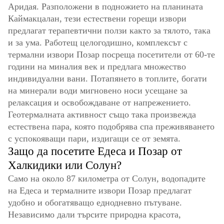
Аридая. Разположени в подножието на планината
Каймакцалан, тези естествени горещи извори
предлагат терапевтични ползи както за тялото, така
и за ума. Работещ целогодишно, комплексът с
термални извори Позар посреща посетители от 60-те
години на миналия век и предлага множество
индивидуални вани. Потапянето в топлите, богати
на минерали води мигновено носи усещане за
релаксация и освобождаване от напрежението.
Геотермалната активност също така произвежда
естествена пара, която подобрява спа преживяването
с успокояващи пари, издигащи се от земята.
Защо да посетите Едеса и Позар от
Халкидики или Солун?
Само на около 87 километра от Солун, водопадите
на Едеса и термалните извори Позар предлагат
удобно и обогатяващо еднодневно пътуване.
Независимо дали търсите природна красота,