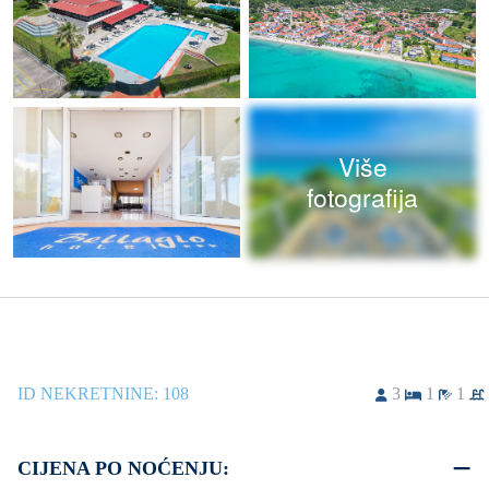
Više
fotografija
ID NEKRETNINE:
108
3
1
1
CIJENA PO NOĆENJU: