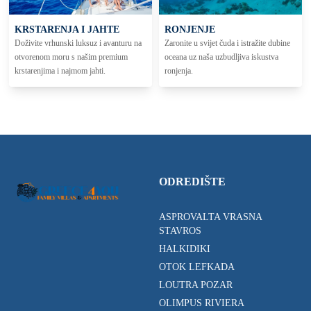
KRSTARENJA I JAHTE
RONJENJE
Doživite vrhunski luksuz i avanturu na
Zaronite u svijet čuda i istražite dubine
otvorenom moru s našim premium
oceana uz naša uzbudljiva iskustva
krstarenjima i najmom jahti.
ronjenja.
ODREDIŠTE
ASPROVALTA VRASNA
STAVROS
HALKIDIKI
OTOK LEFKADA
LOUTRA POZAR
OLIMPUS RIVIERA