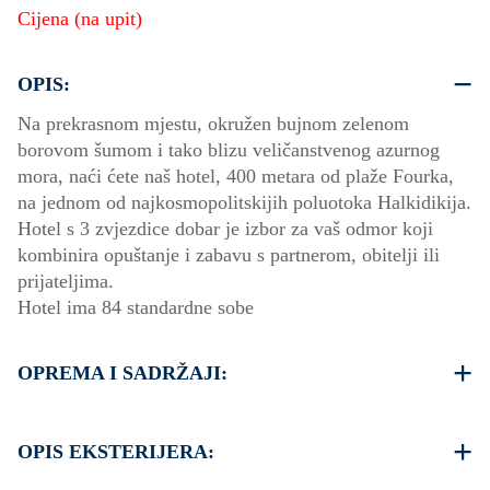
Cijena (na upit)
OPIS:
Na prekrasnom mjestu, okružen bujnom zelenom
borovom šumom i tako blizu veličanstvenog azurnog
mora, naći ćete naš hotel, 400 metara od plaže Fourka,
na jednom od najkosmopolitskijih poluotoka Halkidikija.
Hotel s 3 zvjezdice dobar je izbor za vaš odmor koji
kombinira opuštanje i zabavu s partnerom, obitelji ili
prijateljima.
Hotel ima 84 standardne sobe
OPREMA I SADRŽAJI:
Posteljina i ručnici
Klimatizacija
OPIS EKSTERIJERA:
TV i Wi-Fi