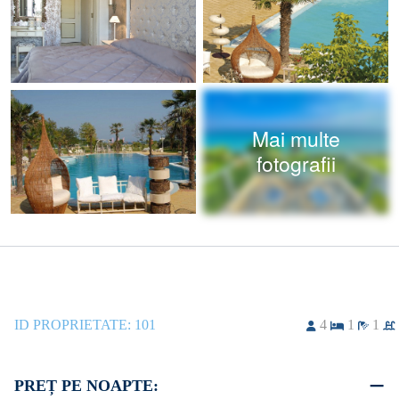
Mai multe
fotografii
ID PROPRIETATE:
101
4
1
1
PREȚ PE NOAPTE: