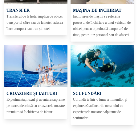
TRANSFER
MAȘINĂ DE ÎNCHIRIAT
Transferul de la hotel implică de obicei
Închirierea de mașini se referă la
transportul către sau de la hotel, adesea
procesul de închiriere a unui vehicul, de
între aeroport sau tren și hotel.
obicei pentru o perioadă temporară de
timp, pentru uz personal sau de afaceri.
CROAZIERE ȘI IAHTURI
SCUFUNDĂRI
Experimentați luxul și aventura supreme
Cufundă-te într-o lume a minunilor și
pe marea deschisă cu croazierele noastre
explorează adâncurile oceanului cu
premium și închirierea de iahturi.
experiențele noastre palpitante de
scufundări.