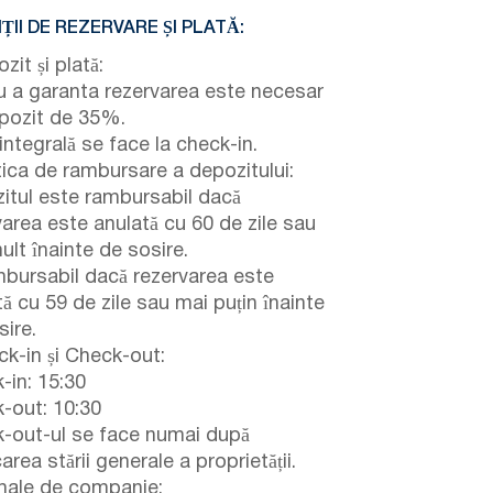
ȚII DE REZERVARE ȘI PLATĂ:
it și plată:
u a garanta rezervarea este necesar
pozit de 35%.
integrală se face la check-in.
tica de rambursare a depozitului:
itul este rambursabil dacă
varea este anulată cu 60 de zile sau
ult înainte de sosire.
bursabil dacă rezervarea este
ă cu 59 de zile sau mai puțin înainte
sire.
k-in și Check-out:
-in: 15:30
-out: 10:30
-out-ul se face numai după
carea stării generale a proprietății.
ale de companie: