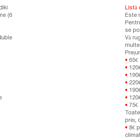
diki
Listă 
ne (6
Este 
Pentru
se po
duble
Vă ru
multe 
Prețur
•
65€
•
120
•
190
•
220
•
190
e
•
120
•
75€
Toate 
preț, 
•
8€ pe
clima