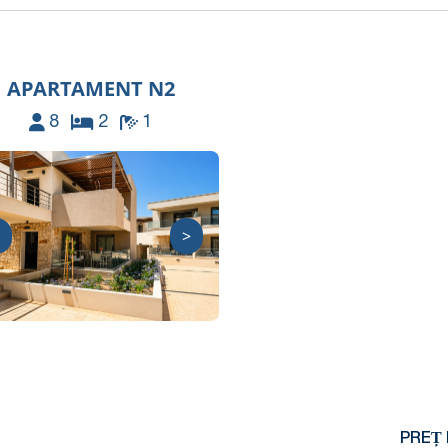
APARTAMENT N2
8
2
1
>
PREȚ 