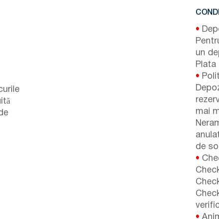
CONDI
•
Depoz
Pentr
un de
Plata 
•
Poli
Depoz
curile
rezer
ită
mai m
 de
Neram
anulat
de so
•
Chec
Check
Check
Check
verifi
•
Anim