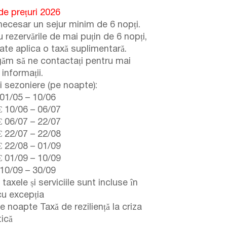
de prețuri 2026
necesar un sejur minim de 6 nopți.
 rezervările de mai puțin de 6 nopți,
ate aplica o taxă suplimentară.
găm să ne contactați pentru mai
informații.
i sezoniere (pe noapte):
01/05
–
10/06
€
10/06
–
06/07
€
06/07
–
22/07
€
22/07
–
22/08
€
22/08
–
01/09
€
01/09
–
10/09
10/09
–
30/09
taxele și serviciile sunt incluse în
cu excepția
 noapte Taxă de reziliență la criza
tică