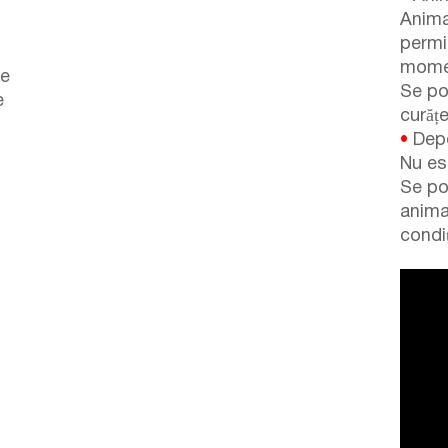
Anima
permi
momen
pe
Se po
e
curăț
•
Depo
Nu es
Se po
anima
condiț