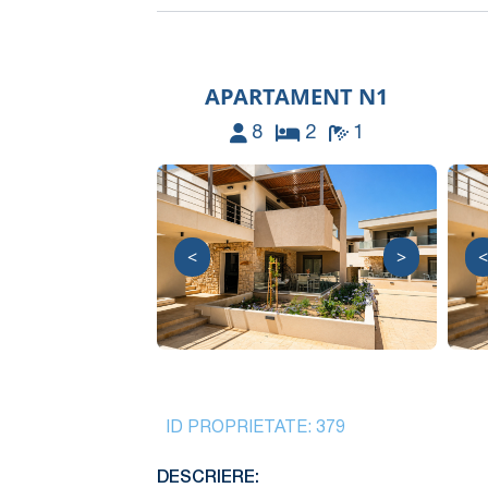
APARTAMENT N1
8
2
1
<
>
<
ID PROPRIETATE:
379
DESCRIERE: