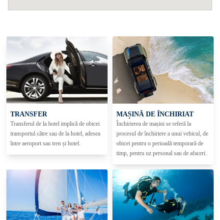
TRANSFER
MAȘINĂ DE ÎNCHIRIAT
Transferul de la hotel implică de obicei
Închirierea de mașini se referă la
transportul către sau de la hotel, adesea
procesul de închiriere a unui vehicul, de
între aeroport sau tren și hotel.
obicei pentru o perioadă temporară de
timp, pentru uz personal sau de afaceri.