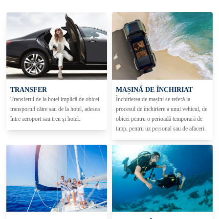
TRANSFER
MAȘINĂ DE ÎNCHIRIAT
Transferul de la hotel implică de obicei
Închirierea de mașini se referă la
transportul către sau de la hotel, adesea
procesul de închiriere a unui vehicul, de
între aeroport sau tren și hotel.
obicei pentru o perioadă temporară de
timp, pentru uz personal sau de afaceri.