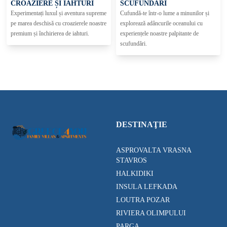
CROAZIERE ȘI IAHTURI
SCUFUNDĂRI
Experimentați luxul și aventura supreme
Cufundă-te într-o lume a minunilor și
pe marea deschisă cu croazierele noastre
explorează adâncurile oceanului cu
premium și închirierea de iahturi.
experiențele noastre palpitante de
scufundări.
DESTINAŢIE
ASPROVALTA VRASNA
STAVROS
HALKIDIKI
INSULA LEFKADA
LOUTRA POZAR
RIVIERA OLIMPULUI
PARGA