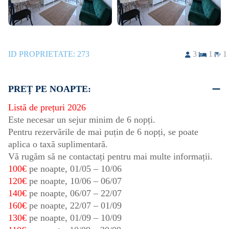
ID PROPRIETATE:
273
3
1
1
PREȚ PE NOAPTE:
Listă de prețuri 2026
Este necesar un sejur minim de 6 nopți.
Pentru rezervările de mai puțin de 6 nopți, se poate
aplica o taxă suplimentară.
Vă rugăm să ne contactați pentru mai multe informații.
100€
pe noapte,
01/05
–
10/06
120€
pe noapte,
10/06
–
06/07
140€
pe noapte,
06/07
–
22/07
160€
pe noapte,
22/07
–
01/09
130€
pe noapte,
01/09
–
10/09