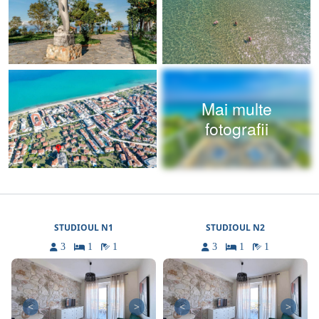
Mai multe
fotografii
STUDIOUL N1
STUDIOUL N2
3
1
1
3
1
1
<
>
<
>