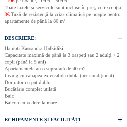
110€
pe noapte,
10/09
–
30/09
Toate taxele și serviciile sunt incluse în preț, cu excepția
8€
Taxă de rezistență la criza climatică pe noapte pentru
apartamente de până la 80 m²
DESCRIERE:
Hanioti Kassandra Halkidiki
Capacitate maximă de până la 3 oaspeți sau 2 adulți + 2
copii (până la 5 ani)
Apartamentele au o suprafață de 40 m2
Living cu canapea extensibilă dublă (aer condiționat)
Dormitor cu pat dublu
Bucătărie complet utilată
Baie
Balcon cu vedere la mare
ECHIPAMENTE ȘI FACILITĂȚI