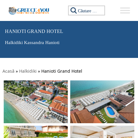
Caută:
HANIOTI GRAND HOTEL
Halkidiki Kassandra Hanioti
Acasă
»
Halkidiki
»
Hanioti Grand Hotel