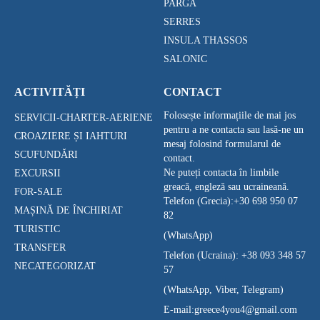
PARGA
SERRES
INSULA THASSOS
SALONIC
ACTIVITĂȚI
CONTACT
Folosește informațiile de mai jos
SERVICII-CHARTER-AERIENE
pentru a ne contacta sau lasă-ne un
CROAZIERE ȘI IAHTURI
mesaj folosind formularul de
SCUFUNDĂRI
contact.
Ne puteți contacta în limbile
EXCURSII
greacă, engleză sau ucraineană.
FOR-SALE
Telefon (Grecia):
+30 698 950 07
MAȘINĂ DE ÎNCHIRIAT
82
TURISTIC
(WhatsApp)
TRANSFER
Telefon (Ucraina):
+38 093 348 57
NECATEGORIZAT
57
(WhatsApp, Viber, Telegram)
E-mail:
greece4you4@gmail.com