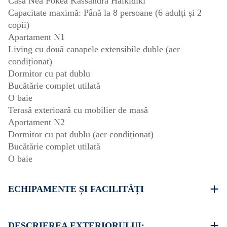
Casa Nea Fokea Kassandra Halkidiki
Capacitate maximă: Până la 8 persoane (6 adulți și 2
copii)
Apartament N1
Living cu două canapele extensibile duble (aer
condiționat)
Dormitor cu pat dublu
Bucătărie complet utilată
O baie
Terasă exterioară cu mobilier de masă
Apartament N2
Dormitor cu pat dublu (aer condiționat)
Bucătărie complet utilată
O baie
ECHIPAMENTE ȘI FACILITĂȚI
Lenjerie de pat și prosoape furnizate
Două aparate de aer condiționat
DESCRIEREA EXTERIORULUI: