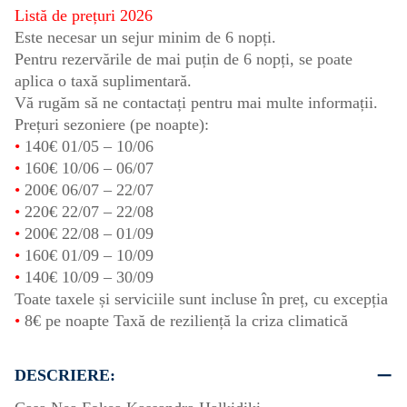
Listă de prețuri 2026
Este necesar un sejur minim de 6 nopți.
Pentru rezervările de mai puțin de 6 nopți, se poate
aplica o taxă suplimentară.
Vă rugăm să ne contactați pentru mai multe informații.
Prețuri sezoniere (pe noapte):
•
140€
01/05
–
10/06
•
160€
10/06
–
06/07
•
200€
06/07
–
22/07
•
220€
22/07
–
22/08
•
200€
22/08
–
01/09
•
160€
01/09
–
10/09
•
140€
10/09
–
30/09
Toate taxele și serviciile sunt incluse în preț, cu excepția
•
8€ pe noapte Taxă de reziliență la criza climatică
DESCRIERE: