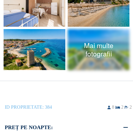
Mai multe
fotografii
ID PROPRIETATE:
384
8
2
2
PREȚ PE NOAPTE: