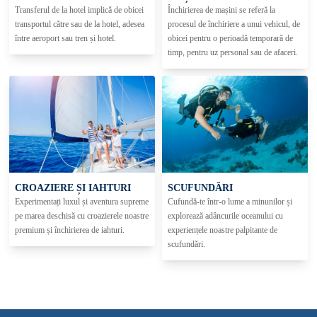
Transferul de la hotel implică de obicei
Închirierea de mașini se referă la
transportul către sau de la hotel, adesea
procesul de închiriere a unui vehicul, de
între aeroport sau tren și hotel.
obicei pentru o perioadă temporară de
timp, pentru uz personal sau de afaceri.
CROAZIERE ȘI IAHTURI
SCUFUNDĂRI
Experimentați luxul și aventura supreme
Cufundă-te într-o lume a minunilor și
pe marea deschisă cu croazierele noastre
explorează adâncurile oceanului cu
premium și închirierea de iahturi.
experiențele noastre palpitante de
scufundări.