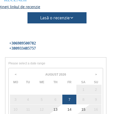
ineți linkul de recenzie
Lasă o recenzie
+306989500782
+380933485757
Please select a date range
AUGUST
2026
<
>
MO
TU
WE
TH
FR
SA
SU
1
2
3
4
5
6
7
8
9
10
11
12
13
14
15
16