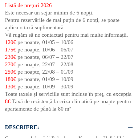
Listă de prețuri 2026
Este necesar un sejur minim de 6 nopți.
Pentru rezervările de mai puțin de 6 nopți, se poate
aplica o taxă suplimentară.
Vă rugăm să ne contactați pentru mai multe informații.
120€
pe noapte,
01/05
–
10/06
175€
pe noapte,
10/06
–
06/07
230€
pe noapte,
06/07
–
22/07
270€
pe noapte,
22/07
–
22/08
250€
pe noapte,
22/08
–
01/09
180€
pe noapte,
01/09
–
10/09
130€
pe noapte,
10/09
–
30/09
Toate taxele și serviciile sunt incluse în preț, cu excepția
8€
Taxă de rezistență la criza climatică pe noapte pentru
apartamente de până la 80 m²
DESCRIERE: