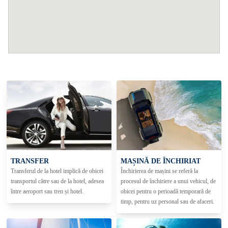
TRANSFER
MAȘINĂ DE ÎNCHIRIAT
Transferul de la hotel implică de obicei
Închirierea de mașini se referă la
transportul către sau de la hotel, adesea
procesul de închiriere a unui vehicul, de
între aeroport sau tren și hotel.
obicei pentru o perioadă temporară de
timp, pentru uz personal sau de afaceri.