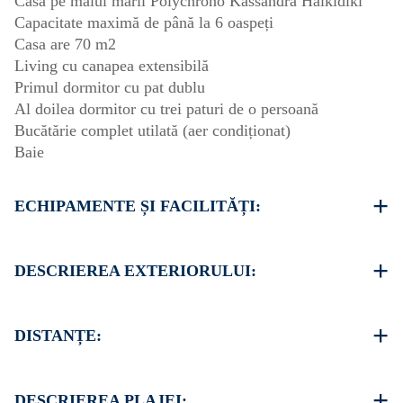
Casa pe malul mării Polychrono Kassandra Halkidiki
Capacitate maximă de până la 6 oaspeți
Casa are 70 m2
Living cu canapea extensibilă
Primul dormitor cu pat dublu
Al doilea dormitor cu trei paturi de o persoană
Bucătărie complet utilată (aer condiționat)
Baie
ECHIPAMENTE ȘI FACILITĂȚI:
Lenjerie de pat și prosoape
Un aparat de aer condiționat
DESCRIEREA EXTERIORULUI:
Televizor și Wi-Fi
Maşină de spălat vase
Grădină privată cu grătar (la cerere)
Maşină de spălat
Există loc de parcare disponibil pe strada din fața
DISTANȚE:
Curățenie o dată la check-out
complexului.
Plajă 20 m
Sat 100 m
DESCRIEREA PLAJEI: