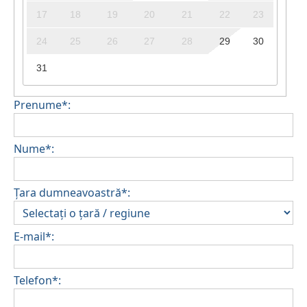
17
18
19
20
21
22
23
24
25
26
27
28
29
30
31
Prenume*:
Nume*:
Țara dumneavoastră*:
E-mail*:
Telefon*: