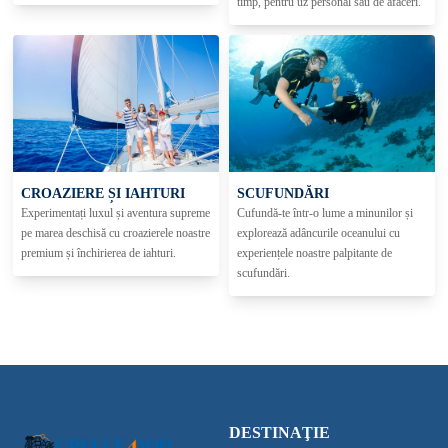
timp, pentru uz personal sau de afaceri.
CROAZIERE ȘI IAHTURI
SCUFUNDĂRI
Experimentați luxul și aventura supreme
Cufundă-te într-o lume a minunilor și
pe marea deschisă cu croazierele noastre
explorează adâncurile oceanului cu
premium și închirierea de iahturi.
experiențele noastre palpitante de
scufundări.
DESTINAŢIE