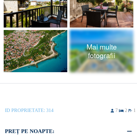
Mai multe
fotografii
ID PROPRIETATE:
314
7
2
1
PREȚ PE NOAPTE: