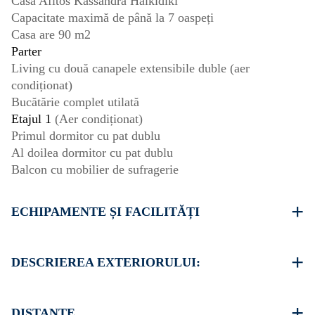
Casa Afitos Kassandra Halkidiki
Capacitate maximă de până la 7 oaspeți
Casa are 90 m2
Parter
Living cu două canapele extensibile duble (aer
condiționat)
Bucătărie complet utilată
Etajul 1
(Aer condiționat)
Primul dormitor cu pat dublu
Al doilea dormitor cu pat dublu
Balcon cu mobilier de sufragerie
ECHIPAMENTE ȘI FACILITĂȚI
lenjerie de pat și prosoape
Două aparate de aer condiționat
DESCRIEREA EXTERIORULUI:
Televizor cu ecran plat
Wi-Fi fără fir
Grădină privată cu grătar (la cerere)
Maşină de spălat
Există posibilitatea de a parca pe strada din jurul
DISTANȚE