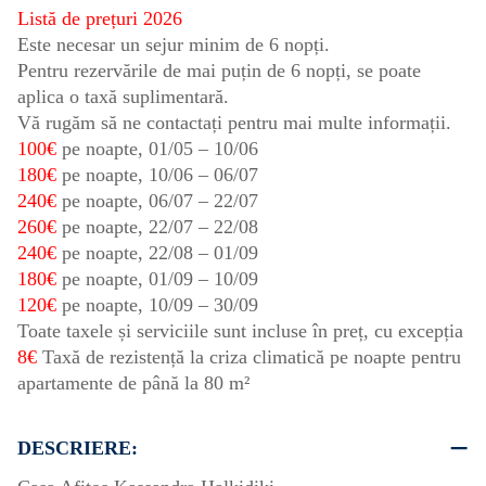
Listă de prețuri 2026
Este necesar un sejur minim de 6 nopți.
Pentru rezervările de mai puțin de 6 nopți, se poate
aplica o taxă suplimentară.
Vă rugăm să ne contactați pentru mai multe informații.
100€
pe noapte,
01/05
–
10/06
180€
pe noapte,
10/06
–
06/07
240€
pe noapte,
06/07
–
22/07
260€
pe noapte,
22/07
–
22/08
240€
pe noapte,
22/08
–
01/09
180€
pe noapte,
01/09
–
10/09
120€
pe noapte,
10/09
–
30/09
Toate taxele și serviciile sunt incluse în preț, cu excepția
8€
Taxă de rezistență la criza climatică pe noapte pentru
apartamente de până la 80 m²
DESCRIERE: