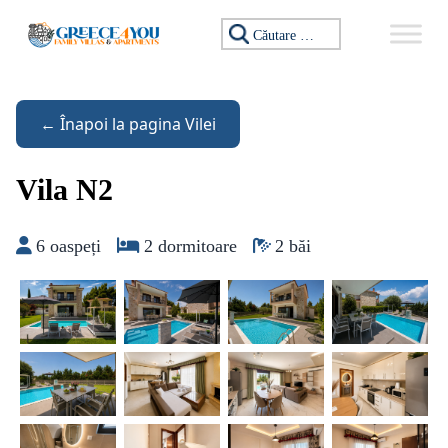
Sari la conținut
Caută:
← Înapoi la pagina Vilei
Vila N2
6 oaspeți
2 dormitoare
2 băi