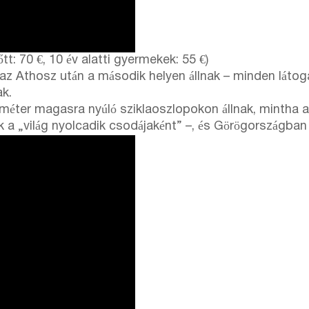
t: 70 €, 10 év alatti gyermekek: 55 €)
 az Athosz után a második helyen állnak – minden látoga
ak.
méter magasra nyúló sziklaoszlopokon állnak, mintha a
ik a „világ nyolcadik csodájaként” –, és Görögország