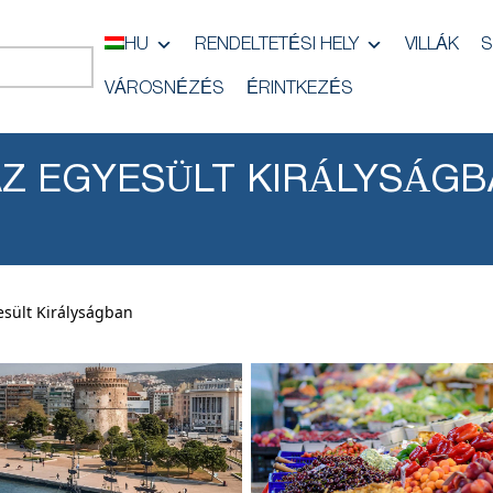
HU
RENDELTETÉSI HELY
VILLÁK
S
VÁROSNÉZÉS
ÉRINTKEZÉS
Z EGYESÜLT KIRÁLYSÁG
esült Királyságban