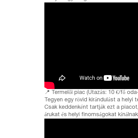
📍 Termelői piac (Utazás: 10 €/fő oda
Tegyen egy rövid kirándulást a helyi
Csak keddenként tartják ezt a piacot,
árukat és helyi finomságokat kínálnak