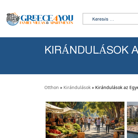
Ugrás a tartalomhoz
Keresés:
KIRÁNDULÁSOK A
Otthon
»
Kirándulások
» Kirándulások az Egy