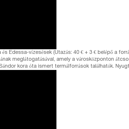
és Edessa-vízesések (Utazás: 40 € + 3 € belépő a forr
nak meglátogatásával, amely a városközponton átcsordog
ándor kora óta ismert termálforrások találhatók. Nyugt