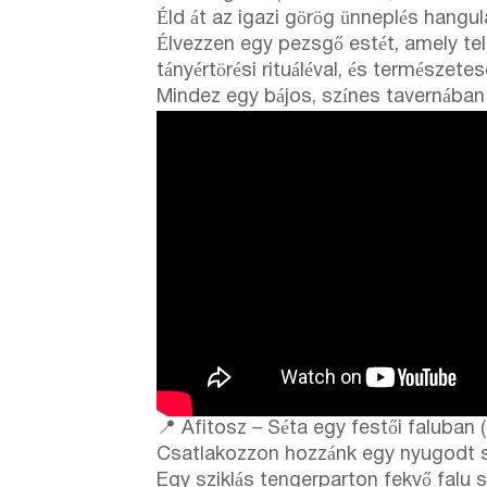
Éld át az igazi görög ünneplés hangul
Élvezzen egy pezsgő estét, amely te
tányértörési rituáléval, és természete
Mindez egy bájos, színes tavernában t
📍 Afitosz – Séta egy festői faluban (
Csatlakozzon hozzánk egy nyugodt sé
Egy sziklás tengerparton fekvő falu szű