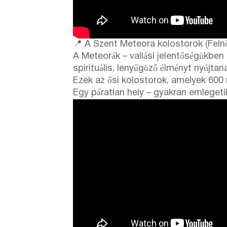
📍 A Szent Meteora kolostorok (Felnőt
A Meteorák – vallási jelentőségükben
spirituális, lenyűgöző élményt nyújtan
Ezek az ősi kolostorok, amelyek 600 
Egy páratlan hely – gyakran emleget