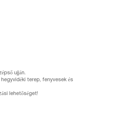
zépső ujján.
 hegyvidéki terep, fenyvesek és
zási lehetőséget!