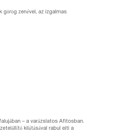
k görög zenével, az izgalmas
alujában – a varázslatos Afitosban.
elállító kilátásával rabul ejti a