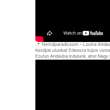
📍 Termálparadicsom – Loutra Aridea 
Kezdjük utunkat Edessza bájos városá
Ezután Arideába indulunk, ahol Nagy S