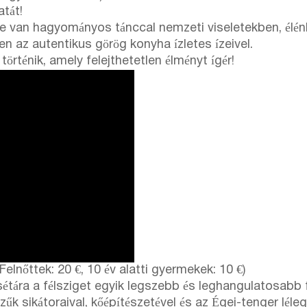
atát!
le van hagyományos tánccal nemzeti viseletekben, élén
sen az autentikus görög konyha ízletes ízeivel.
örténik, amely felejthetetlen élményt ígér!
Felnőttek: 20 €, 10 év alatti gyermekek: 10 €)
tára a félsziget egyik legszebb és leghangulatosabb f
k sikátoraival, kőépítészetével és az Égei-tenger lélegzet