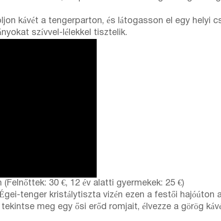
oljon kávét a tengerparton, és látogasson el egy helyi c
yokat szívvel-lélekkel tisztelik.
(Felnőttek: 30 €, 12 év alatti gyermekek: 25 €)
 Égei-tenger kristálytiszta vizén ezen a festői hajóúton a
, tekintse meg egy ősi erőd romjait, élvezze a görög ká