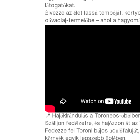
látogatókat.
Élvezze az élet lassú tempóját, korty
olívaolaj-termelőbe – ahol a hagyomán
📍 Hajókirándulás a Toroneos-öbölben 
Szálljon fedélzetre, és hajózzon át az
Fedezze fel Toroni bájos üdülőfaluját
környék egyik legszebb öblében.