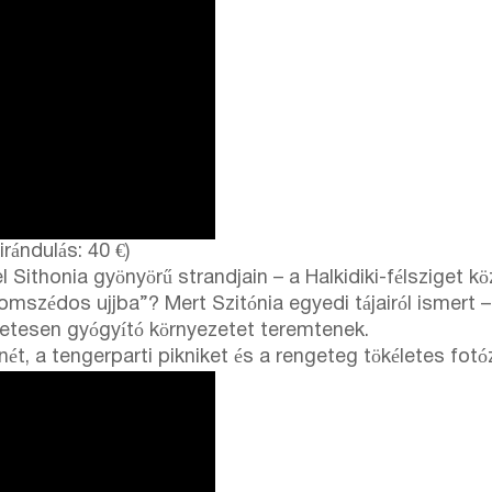
rándulás: 40 €)
 Sithonia gyönyörű strandjain – a Halkidiki-félsziget kö
omszédos ujjba”? Mert Szitónia egyedi tájairól ismert –
zetesen gyógyító környezetet teremtenek.
nét, a tengerparti pikniket és a rengeteg tökéletes fotó