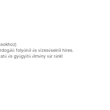
ásokhoz)
áló folyóiról és vízeséseiről híres.
ató és gyógyító élmény vár ránk!