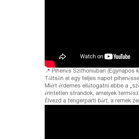
📍 Pihenés Szithoniában (Egynapos ki
Töltsön el egy teljes napot pihenéssel
Miért érdemes ellátogatni ebbe a „sz
érintetlen strandok, amelyek termés
Élvezd a tengerparti bárt, a remek ze