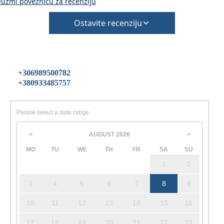
euzmi poveznicu za recenziju
Ostavite recenziju
+306989500782
+380933485757
Please select a date range
AUGUST
2026
<
>
MO
TU
WE
TH
FR
SA
SU
1
2
3
4
5
6
7
8
9
10
11
12
13
14
15
16
17
18
19
20
21
22
23