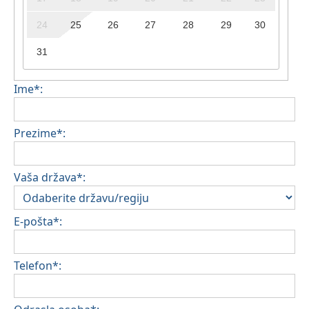
24
25
26
27
28
29
30
31
Ime*:
Prezime*:
Vaša država*:
E-pošta*:
Telefon*: