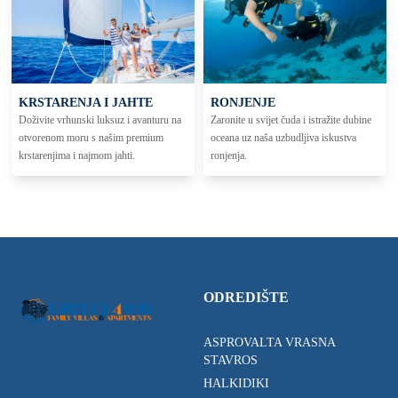
KRSTARENJA I JAHTE
RONJENJE
Doživite vrhunski luksuz i avanturu na
Zaronite u svijet čuda i istražite dubine
otvorenom moru s našim premium
oceana uz naša uzbudljiva iskustva
krstarenjima i najmom jahti.
ronjenja.
ODREDIŠTE
ASPROVALTA VRASNA
STAVROS
HALKIDIKI