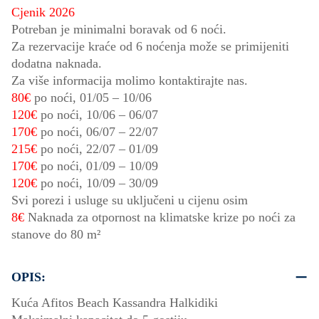
Cjenik 2026
Potreban je minimalni boravak od 6 noći.
Za rezervacije kraće od 6 noćenja može se primijeniti
dodatna naknada.
Za više informacija molimo kontaktirajte nas.
80€
po noći,
01/05
–
10/06
120€
po noći,
10/06
–
06/07
170€
po noći,
06/07
–
22/07
215€
po noći,
22/07
–
01/09
170€
po noći,
01/09
–
10/09
120€
po noći,
10/09
–
30/09
Svi porezi i usluge su uključeni u cijenu osim
8€
Naknada za otpornost na klimatske krize po noći za
stanove do 80 m²
OPIS:
Kuća Afitos Beach Kassandra Halkidiki