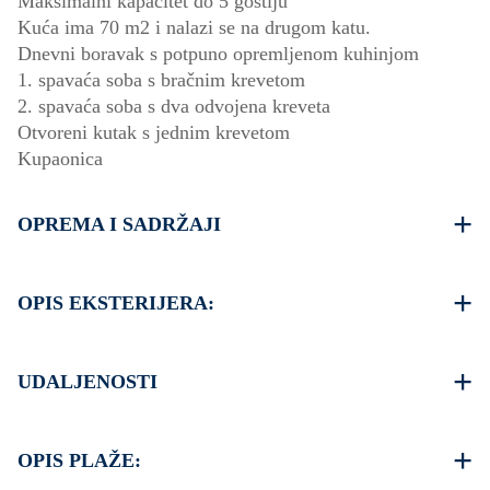
Maksimalni kapacitet do 5 gostiju
Kuća ima 70 m2 i nalazi se na drugom katu.
Dnevni boravak s potpuno opremljenom kuhinjom
1. spavaća soba s bračnim krevetom
2. spavaća soba s dva odvojena kreveta
Otvoreni kutak s jednim krevetom
Kupaonica
OPREMA I SADRŽAJI
Posteljina i ručnici
Klimatizacija
OPIS EKSTERIJERA:
TV ravnog ekrana
Bežični Wi-Fi
Parkirna mjesta dostupna za goste kompleksa (ponekad
Perilica za rublje
nema dovoljno mjesta)
UDALJENOSTI
Jedno čišćenje prilikom odjave
Parkiranje je moguće na ulici oko kompleksa ako možete
pronaći slobodno mjesto.
Plaža 100 m
Još jedno besplatno parkiralište dostupno je 120 metara
Centar sela 350 m
OPIS PLAŽE:
od kompleksa
Supermarket 400 m