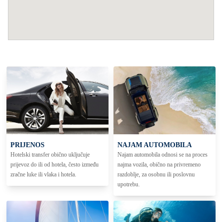
PRIJENOS
NAJAM AUTOMOBILA
Hotelski transfer obično uključuje
Najam automobila odnosi se na proces
prijevoz do ili od hotela, često između
najma vozila, obično na privremeno
zračne luke ili vlaka i hotela.
razdoblje, za osobnu ili poslovnu
upotrebu.