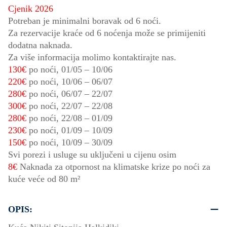
Cjenik 2026
Potreban je minimalni boravak od 6 noći.
Za rezervacije kraće od 6 noćenja može se primijeniti
dodatna naknada.
Za više informacija molimo kontaktirajte nas.
130€
po noći,
01/05
–
10/06
220€
po noći,
10/06
–
06/07
280€
po noći,
06/07
–
22/07
300€
po noći,
22/07
–
22/08
280€
po noći,
22/08
–
01/09
230€
po noći,
01/09
–
10/09
150€
po noći,
10/09
–
30/09
Svi porezi i usluge su uključeni u cijenu osim
8€
Naknada za otpornost na klimatske krize po noći za
kuće veće od 80 m²
OPIS: