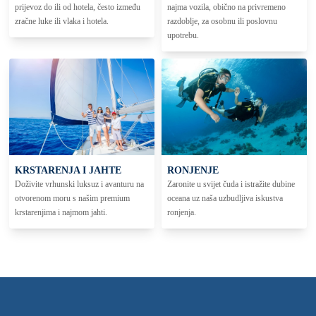
prijevoz do ili od hotela, često između
najma vozila, obično na privremeno
zračne luke ili vlaka i hotela.
razdoblje, za osobnu ili poslovnu
upotrebu.
KRSTARENJA I JAHTE
RONJENJE
Doživite vrhunski luksuz i avanturu na
Zaronite u svijet čuda i istražite dubine
otvorenom moru s našim premium
oceana uz naša uzbudljiva iskustva
krstarenjima i najmom jahti.
ronjenja.