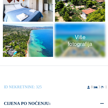
Više
fotografija
ID NEKRETNINE:
325
8
3
1
CIJENA PO NOĆENJU: