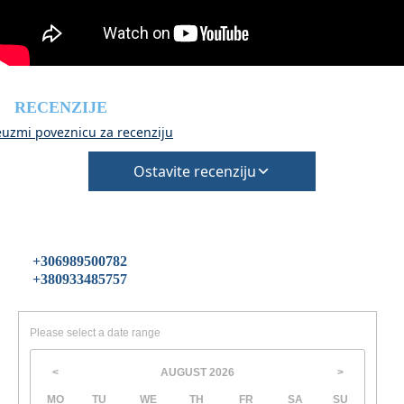
Objekt je pogodan za male kućne ljubimce i potrebno ga
je potvrditi prilikom rezervacije.
(Potrebno je dodatno naplatiti čišćenje i polog za štetu)
RECENZIJE
euzmi poveznicu za recenziju
Ostavite recenziju
+306989500782
+380933485757
Please select a date range
AUGUST
2026
<
>
MO
TU
WE
TH
FR
SA
SU