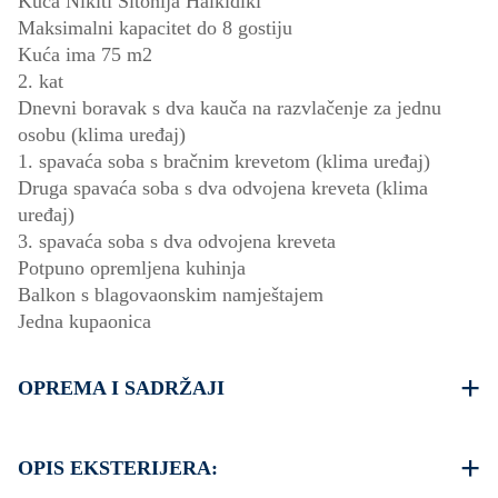
Kuća Nikiti Sitonija Halkidiki
Maksimalni kapacitet do 8 gostiju
Kuća ima 75 m2
2. kat
Dnevni boravak s dva kauča na razvlačenje za jednu
osobu (klima uređaj)
1. spavaća soba s bračnim krevetom (klima uređaj)
Druga spavaća soba s dva odvojena kreveta (klima
uređaj)
3. spavaća soba s dva odvojena kreveta
Potpuno opremljena kuhinja
Balkon s blagovaonskim namještajem
Jedna kupaonica
OPREMA I SADRŽAJI
Posteljina i ručnici
Tri klima uređaja
OPIS EKSTERIJERA:
TV ravnog ekrana