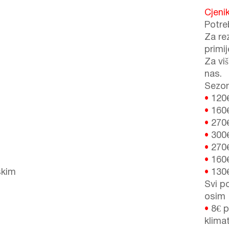
Cjeni
Potre
Za re
primi
Za vi
nas.
Sezon
•
120
•
160
•
270
•
300
•
270
•
160
skim
•
130
Svi po
osim
•
8€ 
klima