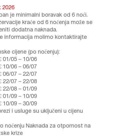
k 2026
ban je minimalni boravak od 6 noći.
zervacije kraće od 6 noćenja može se
jeniti dodatna naknada.
še informacija molimo kontaktirajte
ske cijene (po noćenju):
€
01/05
–
10/06
€
10/06
–
06/07
€
06/07
–
22/07
€
22/07
–
22/08
€
22/08
–
01/09
€
01/09
–
10/09
€
10/09
–
30/09
rezi i usluge su uključeni u cijenu
po noćenju Naknada za otpornost na
tske krize