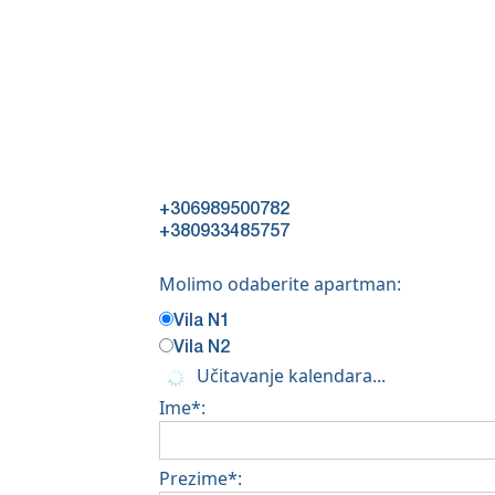
+306989500782
+380933485757
Molimo odaberite apartman:
Vila N1
Vila N2
Učitavanje kalendara...
Ime*:
Prezime*: