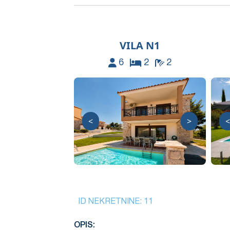
VILA N1
6
2
2
<
>
<
ID NEKRETNINE:
11
OPIS: