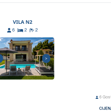
VILA N2
6
2
2
>
6
Gost
CIJEN