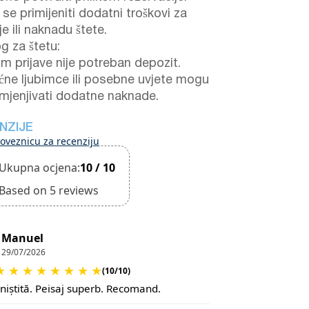
se primijeniti dodatni troškovi za
je ili naknadu štete.
g za štetu:
om prijave nije potreban depozit.
ćne ljubimce ili posebne uvjete mogu
imjenjivati dodatne naknade.
NZIJE
oveznicu za recenziju
Ukupna ocjena:
10 / 10
Based on 5 reviews
Manuel
29/07/2026
★
★
★
★
★
★
★
★
(10/10)
iniștită. Peisaj superb. Recomand.