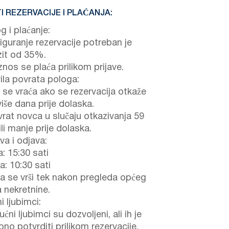
I REZERVACIJE I PLAĆANJA:
g i plaćanje:
iguranje rezervacije potreban je
it od 35%.
znos se plaća prilikom prijave.
ila povrata pologa:
 se vraća ako se rezervacija otkaže
 više dana prije dolaska.
rat novca u slučaju otkazivanja 59
li manje prije dolaska.
va i odjava:
a: 15:30 sati
a: 10:30 sati
a se vrši tek nakon pregleda općeg
a nekretnine.
 ljubimci:
ućni ljubimci su dozvoljeni, ali ih je
no potvrditi prilikom rezervacije.