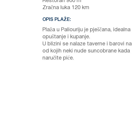
Restoran 900 m
Zračna luka 120 km
OPIS PLAŽE:
Plaža u Paliouriju je pješčana, idealna
opuštanje i kupanje.
U blizini se nalaze taverne i barovi na 
od kojih neki nude suncobrane kada
naručite piće.