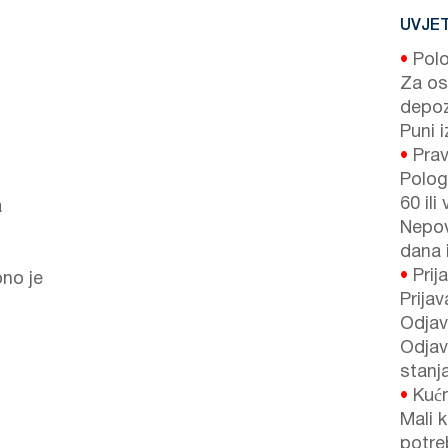
UVJET
•
Polo
Za os
depoz
Puni i
•
Prav
Polog
60 ili
a
Nepov
dana i
•
Prija
pno je
Prijav
Odjav
Odjav
stanj
•
Kućni
Mali k
potreb