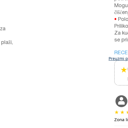
Mogu 
čišćen
•
Polo
Prilik
 za
Za ku
se pr
plaži,
RECE
Preuzmi p
★
★
★
Zona l