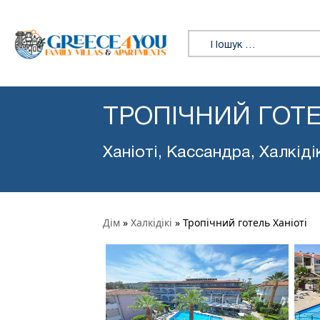
Пошук:
ТРОПІЧНИЙ ГОТЕ
Ханіоті, Кассандра, Халкіді
Дім
»
Халкідікі
»
Тропічний готель Ханіоті