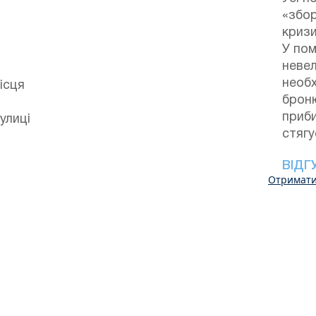
«збор
кризи
У по
неве
необх
ісця
брон
приб
улиці
стягу
ВІДГ
Отримати