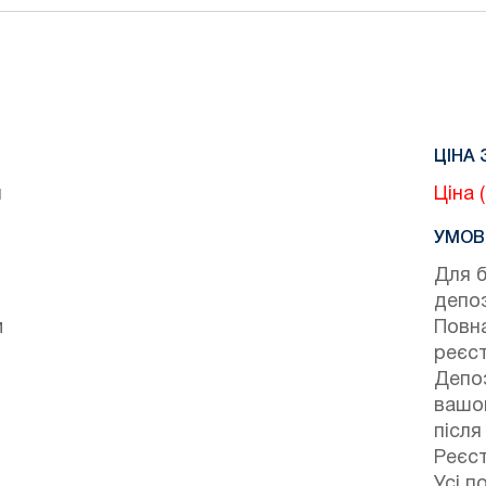
ЦІНА 
и
Ціна 
УМОВ
Для 
депо
м
Повна
реєст
Депоз
вашог
після
Реєст
Усі п