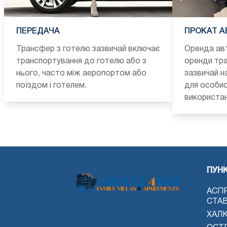
ПЕРЕДАЧА
ПРОКАТ А
Трансфер з готелю зазвичай включає
Оренда ав
транспортування до готелю або з
оренди тра
нього, часто між аеропортом або
зазвичай н
поїздом і готелем.
для особис
використан
ПУН
АСП
СТА
ХАЛК