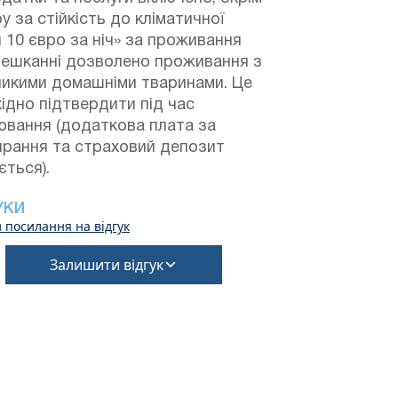
у за стійкість до кліматичної
 10 євро за ніч» за проживання
мешканні дозволено проживання з
ликими домашніми тваринами. Це
ідно підтвердити під час
ювання (додаткова плата за
ирання та страховий депозит
ється).
УКИ
 посилання на відгук
Залишити відгук