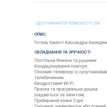
ІДЕНТИФІКАТОР ВЛАСНОСТІ:
236
ОПИС:
Готель Ханіоті Кассандра Халкідік
ОБЛАДНАННЯ ТА ЗРУЧНОСТІ
Постільна білизна та рушники
Кондиціонування повітря
Плоский телевізор із супутникови
телебаченням
Бездротовий Wi-Fi
Праска та прасувальна дошка
(надаються за запитом)
Прибирання кожні 3 дні
Сніданок, напівпансіон або повний