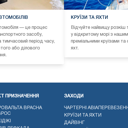
ВТОМОБІЛІВ
КРУЇЗИ ТА ЯХТИ
томобіля — це процес
Відчуйте найвищу розкіш 
нспортного засобу,
у відкритому морі з нашим
а тимчасовий період часу,
преміальними круїзами та
того або ділового
яхт.
ня.
КТ ПРИЗНАЧЕННЯ
ЗАХОДИ
РОВАЛЬТА ВРАСНА
ЧАРТЕРНІ АВІАПЕРЕВЕЗЕН
ВРОС
КРУЇЗИ ТА ЯХТИ
ІДІКІ
ДАЙВІНГ