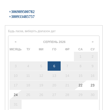
+306989500782
+380933485757
Будь ласка, виберіть діапазон дат
СЕРПЕНЬ
2026
<
>
МІСЯЦЬ
ТУ
МИ
ГО
ФР
СА
СУ
1
2
3
4
5
6
7
8
9
10
11
12
13
14
15
16
17
18
19
20
21
22
23
24
25
26
27
28
29
30
31