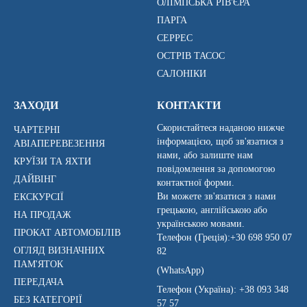
ОЛІМПСЬКА РІВ'ЄРА
ПАРГА
СЕРРЕС
ОСТРІВ ТАСОС
САЛОНІКИ
ЗАХОДИ
КОНТАКТИ
Скористайтеся наданою нижче
ЧАРТЕРНІ
інформацією, щоб зв'язатися з
АВІАПЕРЕВЕЗЕННЯ
нами, або залиште нам
КРУЇЗИ ТА ЯХТИ
повідомлення за допомогою
ДАЙВІНГ
контактної форми.
Ви можете зв'язатися з нами
ЕКСКУРСІЇ
грецькою, англійською або
НА ПРОДАЖ
українською мовами.
ПРОКАТ АВТОМОБІЛІВ
Телефон (Греція):
+30 698 950 07
ОГЛЯД ВИЗНАЧНИХ
82
ПАМ'ЯТОК
(WhatsApp)
ПЕРЕДАЧА
Телефон (Україна):
+38 093 348
БЕЗ КАТЕГОРІЇ
57 57