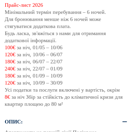
Прайс-лист 2026
Мінімальний термін перебування – 6 ночей.
Для бронювання менше ніж 6 ночей може
стягуватися додаткова плата.
Будь ласка, зв'яжіться з нами для отримання
додаткової інформації.
100€
за ніч,
01/05
–
10/06
120€
за ніч,
10/06
–
06/07
180€
за ніч,
06/07
–
22/07
240€
за ніч,
22/07
–
01/09
180€
за ніч,
01/09
–
10/09
120€
за ніч,
10/09
–
30/09
Усі податки та послуги включені у вартість, окрім
8€
за ніч Збір за стійкість до кліматичної кризи для
квартир площею до 80 м²
ОПИС: