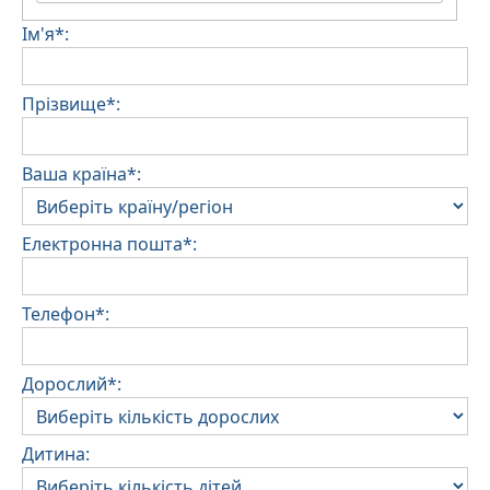
Ім'я*:
Прізвище*:
Ваша країна*:
Електронна пошта*:
Телефон*:
Дорослий*:
Дитина: