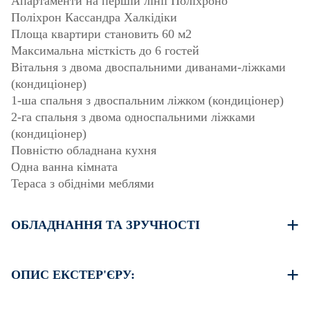
Апартаменти на першій лінії Поліхроно
Поліхрон Кассандра Халкідіки
Площа квартири становить 60 м2
Максимальна місткість до 6 гостей
Вітальня з двома двоспальними диванами-ліжками
(кондиціонер)
1-ша спальня з двоспальним ліжком (кондиціонер)
2-га спальня з двома односпальними ліжками
(кондиціонер)
Повністю обладнана кухня
Одна ванна кімната
Тераса з обідніми меблями
ОБЛАДНАННЯ ТА ЗРУЧНОСТІ
Постільна білизна та рушники
Три кондиціонери
ОПИС ЕКСТЕР'ЄРУ:
Телевізор з плоским екраном
Бездротовий Wi-Fi
Є можливість паркуватися на вулиці навколо