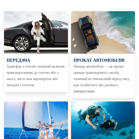
ПЕРЕДАЧА
ПРОКАТ АВТОМОБІЛІВ
Трансфер з готелю зазвичай включає
Оренда автомобіля — це процес
транспортування до готелю або з
оренди транспортного засобу,
нього, часто між аеропортом або
зазвичай на тимчасовий період часу,
поїздом і готелем.
для особистого або ділового
використання.