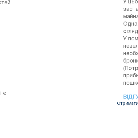
У цьо
стей
заст
майна
Однак
огляд
У по
неве
необх
брон
(Потр
приби
пошк
і є
ВІДГ
Отримати