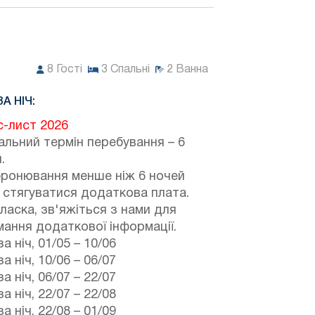
8
Гості
3
Спальні
2
Ванна
ЗА НІЧ:
с-лист 2026
альний термін перебування – 6
.
бронювання менше ніж 6 ночей
 стягуватися додаткова плата.
ласка, зв'яжіться з нами для
ання додаткової інформації.
а ніч,
01/05
–
10/06
а ніч,
10/06
–
06/07
а ніч,
06/07
–
22/07
а ніч,
22/07
–
22/08
а ніч,
22/08
–
01/09