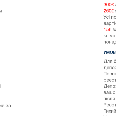
300€
з
м
260€
з
Усі п
варті
15€
за
кліма
понад
УМОВ
Для 
депо
Повна
реєст
і
Депоз
вашог
після
Реєст
ий за
Тихий