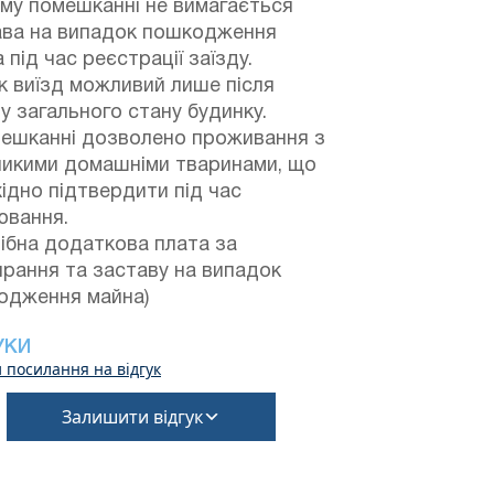
му помешканні не вимагається
ава на випадок пошкодження
 під час реєстрації заїзду.
 виїзд можливий лише після
у загального стану будинку.
мешканні дозволено проживання з
ликими домашніми тваринами, що
ідно підтвердити під час
ювання.
ібна додаткова плата за
рання та заставу на випадок
одження майна)
УКИ
 посилання на відгук
Залишити відгук