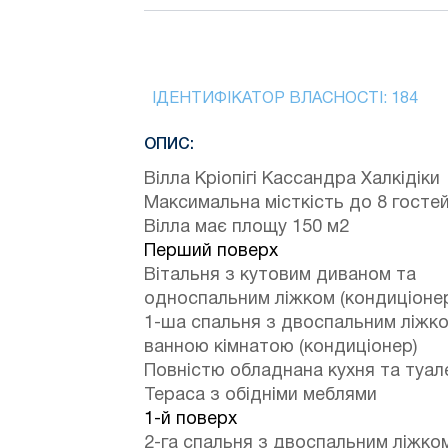
ІДЕНТИФІКАТОР ВЛАСНОСТІ:
184
ОПИС:
Вілла Кріопігі Кассандра Халкідіки
Максимальна місткість до 8 госте
Вілла має площу 150 м2
Перший поверх
Вітальня з кутовим диваном та
односпальним ліжком (кондиціоне
1-ша спальня з двоспальним ліжко
ванною кімнатою (кондиціонер)
Повністю обладнана кухня та туал
Тераса з обідніми меблями
1-й поверх
2-га спальня з двоспальним ліжко