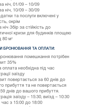
а ніч,
01/09
–
10/09
а ніч,
10/09
–
30/09
одатки та послуги включені у
сть, окрім
 ніч Збір за стійкість до
тичної кризи для будинків площею
 80 м²
И БРОНЮВАННЯ ТА ОПЛАТИ:
бронювання помешкання потрібен
зит 35%
 оплата необхідна під час
рації заїзду
ит повертається за 60 днів до
о прибуття та не повертається
 59 днів до вашого прибуття.
рація заїзду – 15:30, виїзд – 10:30
 час з 15:00 до 18:00