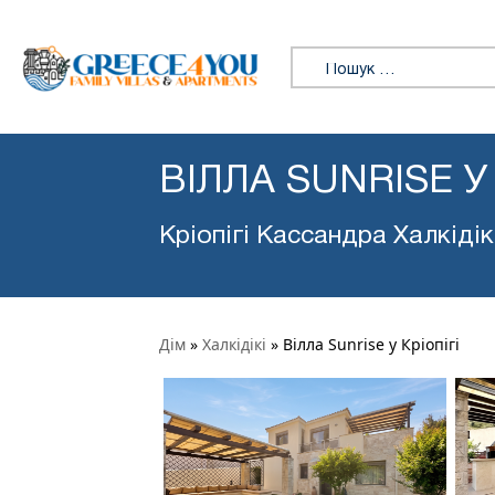
Пошук:
ВІЛЛА SUNRISE У 
Кріопігі Кассандра Халкідік
Дім
»
Халкідікі
»
Вілла Sunrise у Кріопігі