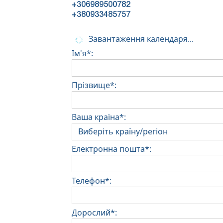
+306989500782
+380933485757
Завантаження календаря...
Ім'я*:
Прізвище*:
Ваша країна*:
Електронна пошта*:
Телефон*:
Дорослий*: