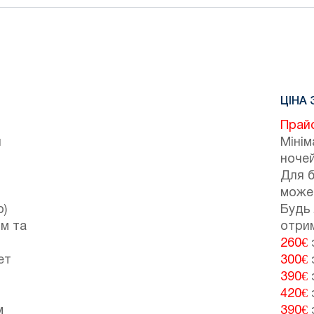
ЦІНА 
Прай
й
Мінім
ночей
Для 
може
р)
Будь 
м та
отрим
260€
з
ет
300€
з
390€
з
420€
з
м
390€
з