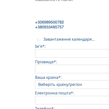
+306989500782
+380933485757
Завантаження календаря...
Ім'я*:
Прізвище*:
Ваша країна*:
Електронна пошта*:
Телефон*: