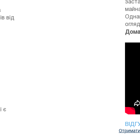
заст
майна
а
Однак
в від
огляд
Дома
і є
ВІДГ
Отримати