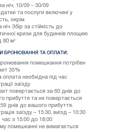
а ніч,
10/09
–
30/09
одатки та послуги включені у
сть, окрім
 ніч Збір за стійкість до
тичної кризи для будинків площею
 80 м²
И БРОНЮВАННЯ ТА ОПЛАТИ:
бронювання помешкання потрібен
зит 35%
 оплата необхідна під час
рації заїзду
ит повертається за 60 днів до
о прибуття та не повертається
 59 днів до вашого прибуття.
рація заїзду – 15:30, виїзд – 10:30
 час з 15:00 до 18:00
му помешканні не вимагається