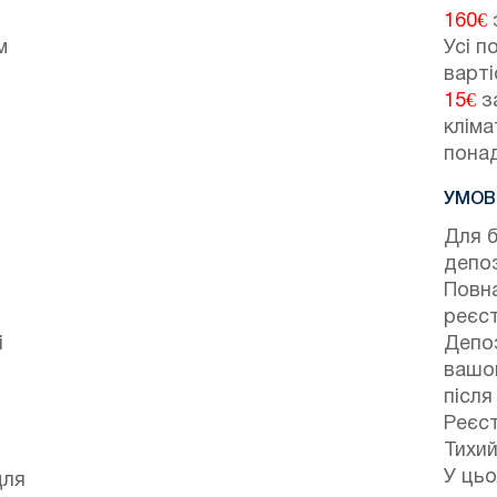
160€
з
м
Усі п
варті
15€
за
кліма
понад
УМОВ
Для 
депо
Повна
реєст
і
Депоз
вашог
після
Реєст
Тихий
У цьо
для