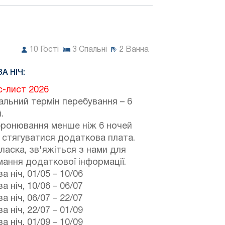
10
Гості
3
Спальні
2
Ванна
ЗА НІЧ:
с-лист 2026
альний термін перебування – 6
.
бронювання менше ніж 6 ночей
 стягуватися додаткова плата.
ласка, зв'яжіться з нами для
ання додаткової інформації.
а ніч,
01/05
–
10/06
а ніч,
10/06
–
06/07
а ніч,
06/07
–
22/07
а ніч,
22/07
–
01/09
а ніч,
01/09
–
10/09