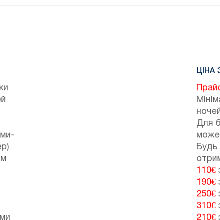
ЦІНА 
ки
Прай
ей
Мінім
ночей
Для 
ами-
може
р)
Будь 
ом
отрим
110€
з
190€
з
250€
з
310€
з
ими
210€
з