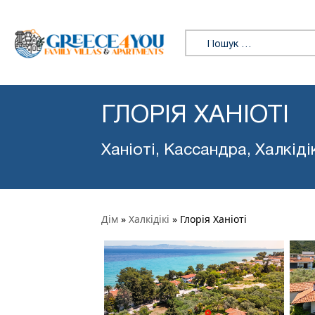
Пошук:
ГЛОРІЯ ХАНІОТІ
Ханіоті, Кассандра, Халкіді
Дім
»
Халкідікі
»
Глорія Ханіоті